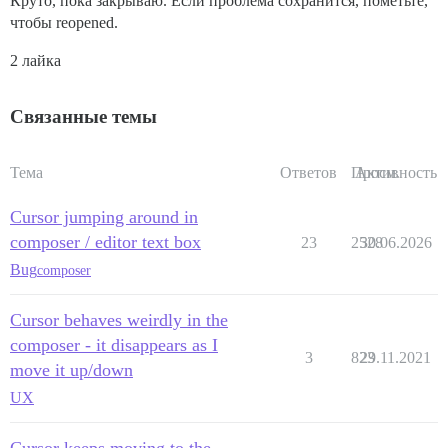
Круто, пока закрываю. Если проблема сохранится, пометьте,
чтобы reopened.
2 лайка
Связанные темы
Тема
Ответов
Просм.
Активность
Cursor jumping around in
composer / editor text box
23
2528
30.06.2026
Bug
composer
Cursor behaves weirdly in the
composer - it disappears as I
3
823
29.11.2021
move it up/down
UX