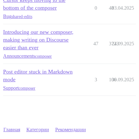
Cursor keeps moving to the
bottom of the composer
0
48
03.04.2025
Bug
shared-edits
Introducing our new composer,
making writing on Discourse
47
3723
24.09.2025
easier than ever
Announcements
composer
Post editor stuck in Markdown
mode
3
106
30.09.2025
Support
composer
Главная
Категории
Рекомендации