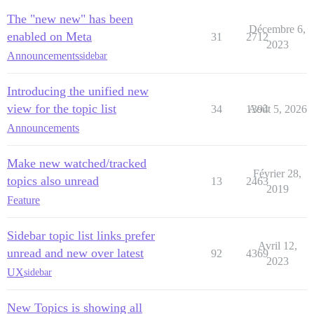
The "new new" has been
Décembre 6,
enabled on Meta
31
2712
2023
Announcements
sidebar
Introducing the unified new
view for the topic list
34
1394
Août 5, 2026
Announcements
Make new watched/tracked
Février 28,
topics also unread
13
2463
2019
Feature
Sidebar topic list links prefer
Avril 12,
unread and new over latest
92
4369
2023
UX
sidebar
New Topics is showing all