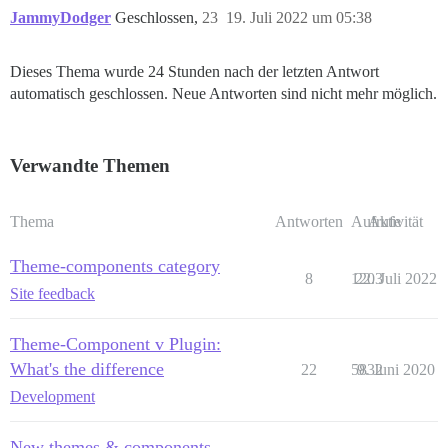
JammyDodger
Geschlossen,
23
19. Juli 2022 um 05:38
Dieses Thema wurde 24 Stunden nach der letzten Antwort
automatisch geschlossen. Neue Antworten sind nicht mehr möglich.
Verwandte Themen
Thema
Antworten
Aufrufe
Aktivität
Theme-components category
8
1203
22. Juli 2022
Site feedback
Theme-Component v Plugin:
What's the difference
22
5832
9. Juni 2020
Development
New themes & components