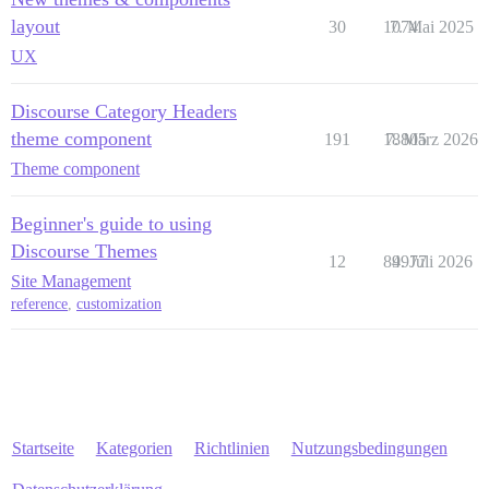
layout
30
1074
7. Mai 2025
UX
Discourse Category Headers
theme component
191
18805
7. März 2026
Theme component
Beginner's guide to using
Discourse Themes
12
84977
9. Juli 2026
Site Management
reference
,
customization
Startseite
Kategorien
Richtlinien
Nutzungsbedingungen