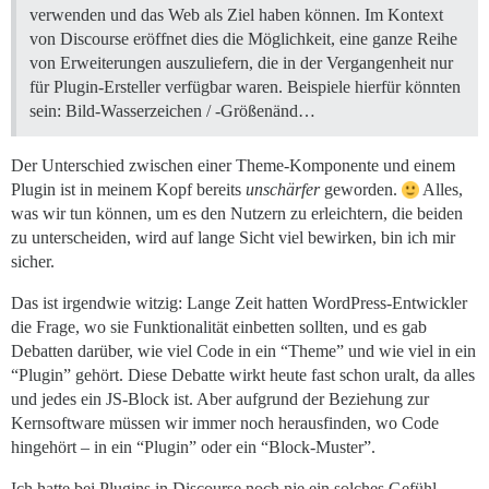
verwenden und das Web als Ziel haben können. Im Kontext
von Discourse eröffnet dies die Möglichkeit, eine ganze Reihe
von Erweiterungen auszuliefern, die in der Vergangenheit nur
für Plugin-Ersteller verfügbar waren. Beispiele hierfür könnten
sein: Bild-Wasserzeichen / -Größenänd…
Der Unterschied zwischen einer Theme-Komponente und einem
Plugin ist in meinem Kopf bereits
unschärfer
geworden.
Alles,
was wir tun können, um es den Nutzern zu erleichtern, die beiden
zu unterscheiden, wird auf lange Sicht viel bewirken, bin ich mir
sicher.
Das ist irgendwie witzig: Lange Zeit hatten WordPress-Entwickler
die Frage, wo sie Funktionalität einbetten sollten, und es gab
Debatten darüber, wie viel Code in ein “Theme” und wie viel in ein
“Plugin” gehört. Diese Debatte wirkt heute fast schon uralt, da alles
und jedes ein JS-Block ist. Aber aufgrund der Beziehung zur
Kernsoftware müssen wir immer noch herausfinden, wo Code
hingehört – in ein “Plugin” oder ein “Block-Muster”.
Ich hatte bei Plugins in Discourse noch nie ein solches Gefühl,