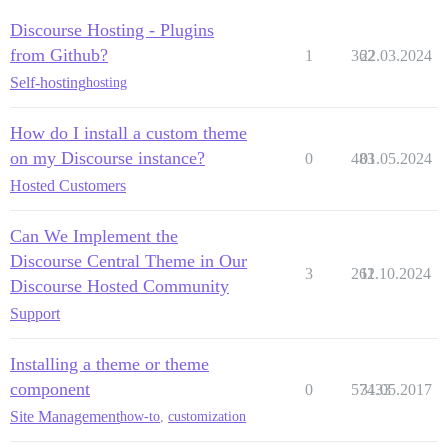
Discourse Hosting - Plugins
from Github?
1
362
22.03.2024
Self-hosting
hosting
How do I install a custom theme
on my Discourse instance?
0
483
01.05.2024
Hosted Customers
Can We Implement the
Discourse Central Theme in Our
3
262
11.10.2024
Discourse Hosted Community
Support
Installing a theme or theme
component
0
57433
31.05.2017
Site Management
how-to
,
customization