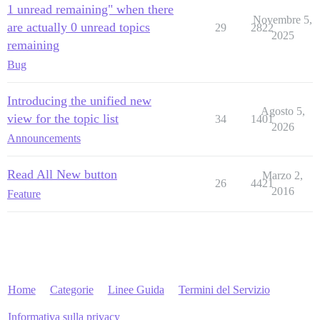
1 unread remaining" when there
Novembre 5,
are actually 0 unread topics
29
2822
2025
remaining
Bug
Introducing the unified new
Agosto 5,
view for the topic list
34
1401
2026
Announcements
Read All New button
Marzo 2,
26
4421
2016
Feature
Home
Categorie
Linee Guida
Termini del Servizio
Informativa sulla privacy