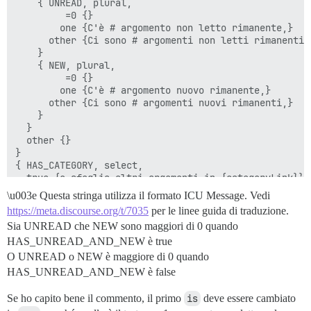
    { UNREAD, plural,

         =0 {}

        one {C'è # argomento non letto rimanente,}

      other {Ci sono # argomenti non letti rimanenti,}
    }

    { NEW, plural,

         =0 {}

        one {C'è # argomento nuovo rimanente,}

      other {Ci sono # argomenti nuovi rimanenti,}

    }

  }

  other {}

}

{ HAS_CATEGORY, select,

  true {o sfoglia altri argomenti in {categoryLink}}

  false {o \u003ca href=\"{basePath}/latest\"\u003evi
\u003e Questa stringa utilizza il formato ICU Message. Vedi
  other {}

https://meta.discourse.org/t/7035
per le linee guida di traduzione.
Sia UNREAD che NEW sono maggiori di 0 quando
HAS_UNREAD_AND_NEW è true
O UNREAD o NEW è maggiore di 0 quando
HAS_UNREAD_AND_NEW è false
Se ho capito bene il commento, il primo
is
deve essere cambiato