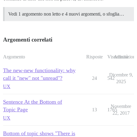
Vedi 1 argomento non letto e 4 nuovi argomenti, o sfoglia…
Argomenti correlati
Argomento
Risposte
Visualizzazioni
Attività
The new-new functionality: why
Dicembre 9,
call it "new" not "unread"?
24
542
2025
UX
Sentence At the Bottom of
Novembre
Topic Page
13
1765
22, 2017
UX
Bottom of topic shows "There is