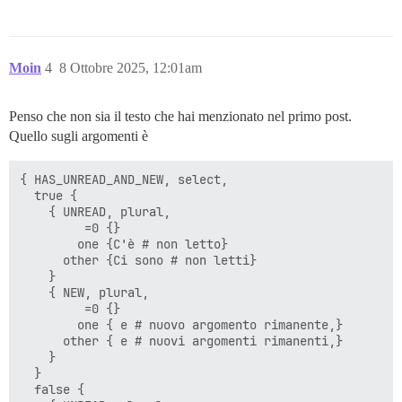
Moin
4
8 Ottobre 2025, 12:01am
Penso che non sia il testo che hai menzionato nel primo post.
Quello sugli argomenti è
{ HAS_UNREAD_AND_NEW, select,

  true {

    { UNREAD, plural,

         =0 {}

        one {C'è # non letto}

      other {Ci sono # non letti}

    }

    { NEW, plural,

         =0 {}

        one { e # nuovo argomento rimanente,}

      other { e # nuovi argomenti rimanenti,}

    }

  }

  false {
