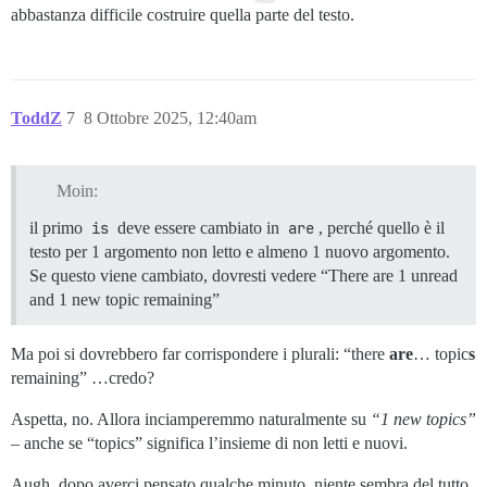
abbastanza difficile costruire quella parte del testo.
ToddZ
7
8 Ottobre 2025, 12:40am
Moin:
il primo
is
deve essere cambiato in
are
, perché quello è il
testo per 1 argomento non letto e almeno 1 nuovo argomento.
Se questo viene cambiato, dovresti vedere “There are 1 unread
and 1 new topic remaining”
Ma poi si dovrebbero far corrispondere i plurali: “there
are
… topic
s
remaining” …credo?
Aspetta, no. Allora inciamperemmo naturalmente su
“1 new topics”
– anche se “topics” significa l’insieme di non letti e nuovi.
Augh, dopo averci pensato qualche minuto, niente sembra del tutto