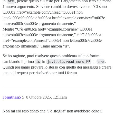
in
are
, perché quello è il testo per 1 argomento non letto e almeno
1 nuovo argomento. Se viene cambiato dovresti vedere “Ci sono
\u003ca href="example.com/unread"\u003e1 non
letto\u003c/a\u003e e \u003ca href="example.com/new"\u003e1
nuovo\u003c/a\u003e argomento rimanente,”
Mentre “C’è \u003ca href="example.com/new"\u003e1
nuovo\u003c/a\u003e argomento rimanente,” e “C’è \u003ca
href="example.com/unread"\u003e1 non letto\u003c/a\u003e
argomento rimanente,” usano ancora “is”.
Se ho ragione, puoi risolvere questo problema sul tuo forum
cambiando il primo
is
in
js.topic.read_more_MF
in
are
.
Quindi possiamo provare lo stesso con quello dei messaggi e creare
una pull request per risolverlo per tutti i forum.
Jonathan5
5
8 Ottobre 2025, 12:11am
Non mi ero reso conto che ", o sfoglia" non avrebbero colto il