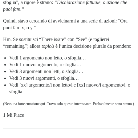
sfoglia”, a rigore è strano:
“Dichiarazione fattuale, o azione che
puoi fare.”
Quindi stavo cercando di avvicinarmi a una serie di azioni: “Ora
puoi fare x, o y.”
Hm. Se sostituisci “There is/are” con “See” (e toglierei
“remaining”) allora
topic/s
è l’unica decisione plurale da prendere:
Vedi 1 argomento non letto, o sfoglia…
Vedi 1 nuovo argomento, o sfoglia…
Vedi 3 argomenti non letti, o sfoglia…
Vedi 3 nuovi argomenti, o sfoglia…
Vedi [xx] argomento/i non letto/i e [xx] nuovo/i argomento/i, o
sfoglia…
(Nessuna forte emozione qui. Trovo solo questo interessante. Probabilmente sono strano.)
1 Mi Piace