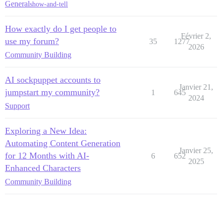
General
show-and-tell
How exactly do I get people to
Février 2,
use my forum?
35
1277
2026
Community Building
AI sockpuppet accounts to
Janvier 21,
jumpstart my community?
1
645
2024
Support
Exploring a New Idea:
Automating Content Generation
Janvier 25,
for 12 Months with AI-
6
652
2025
Enhanced Characters
Community Building