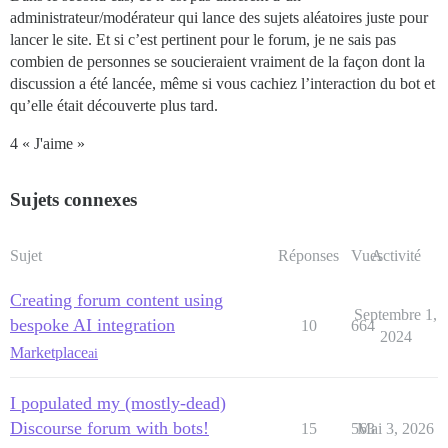
administrateur/modérateur qui lance des sujets aléatoires juste pour
lancer le site. Et si c’est pertinent pour le forum, je ne sais pas
combien de personnes se soucieraient vraiment de la façon dont la
discussion a été lancée, même si vous cachiez l’interaction du bot et
qu’elle était découverte plus tard.
4 « J'aime »
Sujets connexes
Sujet
Réponses
Vues
Activité
Creating forum content using
Septembre 1,
bespoke AI integration
10
664
2024
Marketplace
ai
I populated my (mostly-dead)
Discourse forum with bots!
15
563
Mai 3, 2026