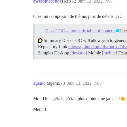
awesomerobot
(Kris)
2
Juin 13, 2022, 7:07
C’est un composant de thème, plus de détails ici :
DiscoTOC - automatic table of contents
The
Summary DiscoTOC will allow you to generate a
Repository Link
https://github.com/discourse/D
Samples Desktop
[desktop]
Mobile
[mobile]
Feat
agemo
(agemo)
3
Juin 13, 2022, 7:07
Mon Dieu
@kris
, c’était plus rapide que jamais !
Merci !