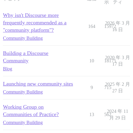
示
ティ
Why isn't Discourse more
frequently recommended as a
2026 年 3 月
164
15972
"community platform"?
16 日
Community Building
Building a Discourse
2020 年 3 月
Community
10
18175
17 日
Blog
Launching new community sites
2025 年 2 月
9
715
27 日
Community Building
Working Group on
2024 年 11
Communities of Practice?
13
562
月 29 日
Community Building