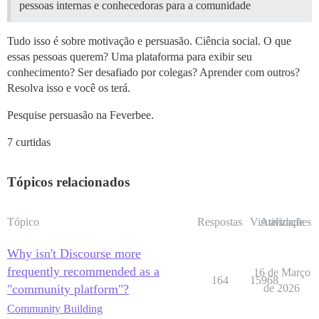
pessoas internas e conhecedoras para a comunidade
Tudo isso é sobre motivação e persuasão. Ciência social. O que
essas pessoas querem? Uma plataforma para exibir seu
conhecimento? Ser desafiado por colegas? Aprender com outros?
Resolva isso e você os terá.
Pesquise persuasão na Feverbee.
7 curtidas
Tópicos relacionados
Tópico
Respostas
Visualizações
Atividade
Why isn't Discourse more
frequently recommended as a
16 de Março
164
15968
"community platform"?
de 2026
Community Building