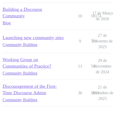
Building a Discourse
17 de Março
Community
10
18174
de 2020
Blog
27 de
Launching new community sites
9
715
Fevereiro de
Community Building
2025
Working Group on
29 de
Communities of Practice?
13
561
Novembro
de 2024
Community Building
Discouragement of the First-
21 de
Time Discourse Admin
36
1653
Dezembro de
2025
Community Building