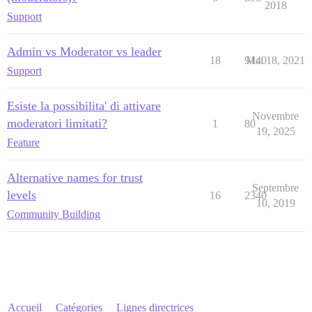
2018
Support
Admin vs Moderator vs leader
18
9140
Mai 18, 2021
Support
Esiste la possibilita' di attivare
Novembre
moderatori limitati?
1
80
19, 2025
Feature
Alternative names for trust
Septembre
levels
16
2340
10, 2019
Community Building
Accueil
Catégories
Lignes directrices