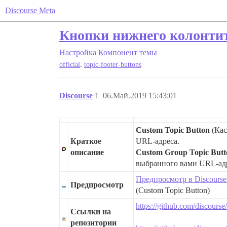
Discourse Meta
Кнопки нижнего колонти
Настройка
Компонент темы
,
official
topic-footer-buttons
Discourse
1
06.Май.2019 15:43:01
Custom Topic Button
(Кас
Краткое
URL-адреса.
описание
Custom Group Topic Butt
выбранного вами URL-адр
Предпросмотр в Discourse
Предпросмотр
(Custom Topic Button)
https://github.com/discours
Ссылки на
репозитории