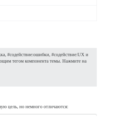
жка
,
#содействие:ошибки
,
#содействие:UX
и
вующим тегом компонента темы. Нажмите на
вую цель, но немного отличаются: