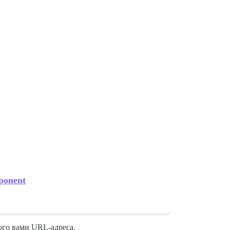
mponent
ого вами URL-адреса.