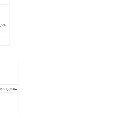
есь..
и здесь..