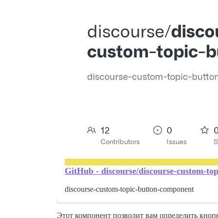
GitHub - discourse/discourse-custom-to
discourse-custom-topic-button-component
Этот компонент позволит вам определить кноп