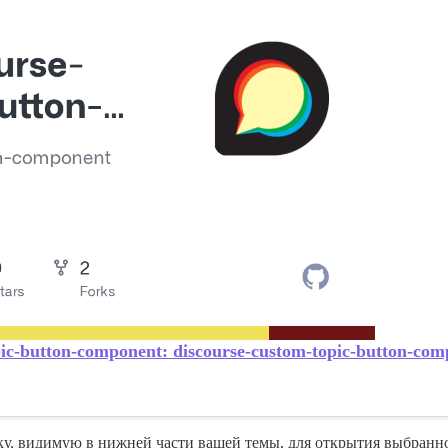
pic-button-component: discourse-custom-topic-button-co
ку, видимую в нижней части вашей темы, для открытия выбранн