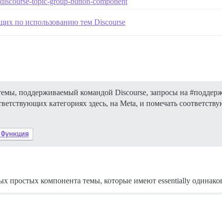
e/discourse-topic-group-button-component
щих по использованию тем Discourse
емы, поддерживаемый командой Discourse, запросы на
#поддер
тветствующих категориях здесь, на Meta, и помечать соответст
Функция
ых простых компонента темы, которые имеют essentially одинако