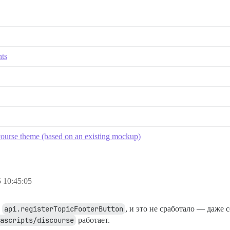
nts
course theme (based on an existing mockup)
 10:45:05
л
api.registerTopicFooterButton
, и это не сработало — даже 
ascripts/discourse
работает.