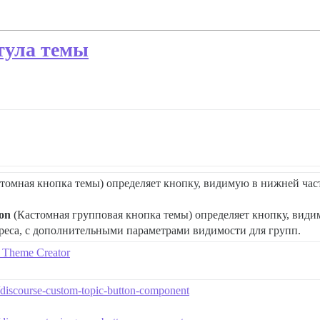
тула темы
томная кнопка темы) определяет кнопку, видимую в нижней час
on
(Кастомная групповая кнопка темы) определяет кнопку, види
еса, с дополнительными параметрами видимости для групп.
 Theme Creator
e/discourse-custom-topic-button-component