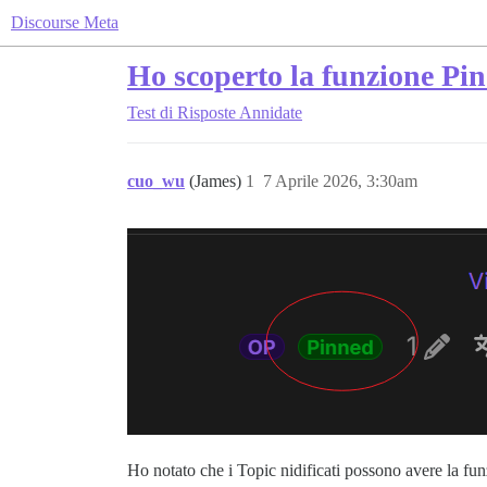
Discourse Meta
Ho scoperto la funzione Pin 
Test di Risposte Annidate
cuo_wu
(James)
1
7 Aprile 2026, 3:30am
Ho notato che i Topic nidificati possono avere la fu