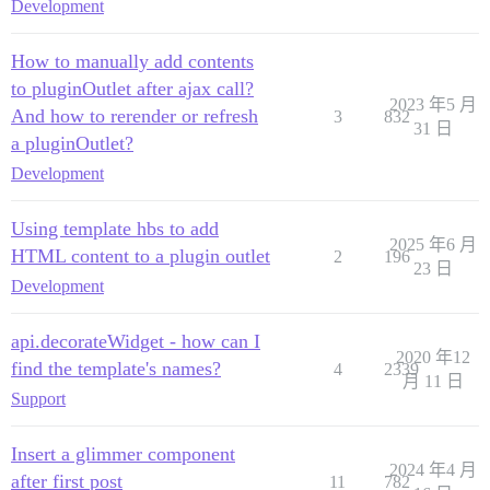
Development
How to manually add contents
to pluginOutlet after ajax call?
2023 年5 月
And how to rerender or refresh
3
832
31 日
a pluginOutlet?
Development
Using template hbs to add
2025 年6 月
HTML content to a plugin outlet
2
196
23 日
Development
api.decorateWidget - how can I
2020 年12
find the template's names?
4
2339
月 11 日
Support
Insert a glimmer component
2024 年4 月
after first post
11
782