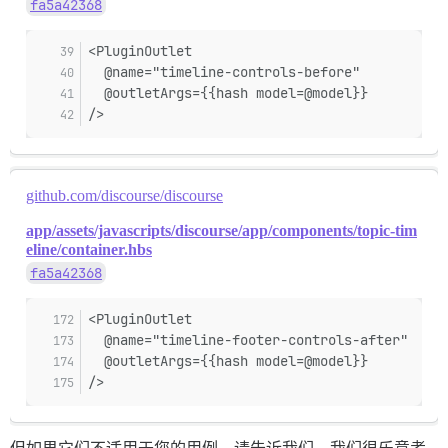
fa5a42368
<PluginOutlet
  @name="timeline-controls-before"
  @outletArgs={{hash model=@model}}
/>
github.com/discourse/discourse
app/assets/javascripts/discourse/app/components/topic-tim
eline/container.hbs
fa5a42368
<PluginOutlet
  @name="timeline-footer-controls-after"
  @outletArgs={{hash model=@model}}
/>