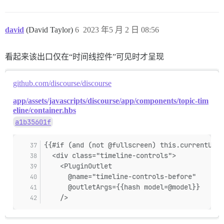
david
(David Taylor)
6
2023 年5 月 2 日 08:56
看起来该出口仅在“时间线控件”可见时才呈现
github.com/discourse/discourse
app/assets/javascripts/discourse/app/components/topic-tim
eline/container.hbs
a1b35601f
{{#if (and (not @fullscreen) this.currentUser
  <div class="timeline-controls">
    <PluginOutlet
      @name="timeline-controls-before"
      @outletArgs={{hash model=@model}}
    />