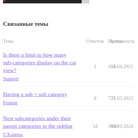
Связанные темы
Тема
Ответов
Просм.
Активность
Is there a limit to how many
sub-categories display on the cat
1
414
15.04.2021
view?
Support
Having a sub + sub category
8
771
22.03.2023
Feature
Nest subcategories under their
parent categories in the sidebar
34
3940
05.10.2024
UX
sidebar