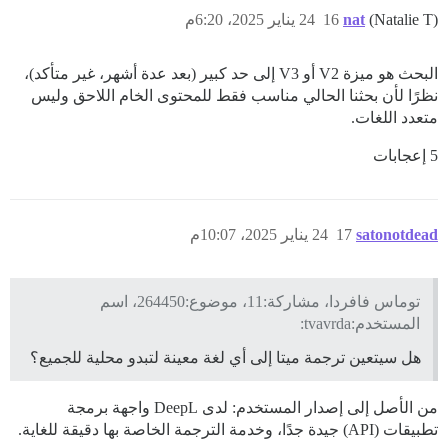
(Natalie T)
nat
16
24 يناير 2025، 6:20م
البحث هو ميزة V2 أو V3 إلى حد كبير (بعد عدة أشهر، غير متأكد)،
نظرًا لأن بحثنا الحالي مناسب فقط للمحتوى الخام اللاحق وليس
متعدد اللغات.
5 إعجابات
satonotdead
17
24 يناير 2025، 10:07م
توماس فافردا، مشاركة:11، موضوع:264450، اسم
المستخدم:tvavrda:
هل سيتعين ترجمة ميتا إلى أي لغة معينة لتبدو محلية للجميع؟
من الأصل إلى إصدار المستخدم: لدى DeepL واجهة برمجة
تطبيقات (API) جيدة جدًا، وخدمة الترجمة الخاصة بها دقيقة للغاية.