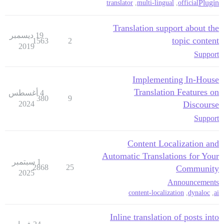
Plugin
translator
,
multi-lingual
,
official
Translation support about the
19 ديسمبر
topic content
1563
2
2019
Support
Implementing In-House
Translation Features on
4 أغسطس
380
9
2024
Discourse
Support
Content Localization and
Automatic Translations for Your
1 سبتمبر
2868
25
Community
2025
Announcements
content-localization
,
dynaloc
,
ai
Inline translation of posts into