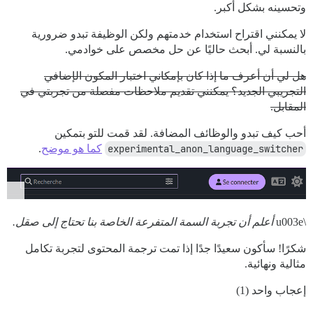
وتحسينه بشكل أكبر.
لا يمكنني اقتراح استخدام خدمتهم ولكن الوظيفة تبدو ضرورية
بالنسبة لي. أبحث حاليًا عن حل مخصص على خوادمي.
هل لي أن أعرف ما إذا كان بإمكاني اختبار المكون الإضافي
التجريبي الجديد؟ يمكنني تقديم ملاحظات مفصلة من تجربتي في
المقابل.
أحب كيف تبدو والوظائف المضافة. لقد قمت للتو بتمكين
experimental_anon_language_switcher
كما هو موضح
.
\u003e
أعلم أن تجربة السمة المتفرعة الخاصة بنا تحتاج إلى صقل.
شكرًا! سأكون سعيدًا جدًا إذا تمت ترجمة المحتوى لتجربة تكامل
مثالية ونهائية.
إعجاب واحد (1)