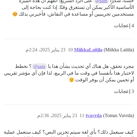
حسنًا، شكرًا
على الرد السريع! أتفهم أن هذه الميزة
@sam
الأساسية الأكبر يمكن أن تستغرق وقتًا. إذا كنت بحاجة إلى
مستخدمين تجريبيين أو مساعدة في النقاش، فأخبرني بذلك
4 إعجابات
(Miikka Laitila)
MiikkaLaitila
10
23 يناير 2025، 2:24م
مجرد تحقق، هل هناك أي تحديث بشأن هذا يا
؟ نخطط
@sam
لاختبار هذا بأنفسنا في وقت ما في الربيع، لذا فإن أي مؤشر تقريبي
أو تخمين يمكن أن يوفر الوقت
3 إعجابات
(Tomas Vavrda)
tvavrda
11
23 يناير 2025، 2:36م
كيف سيعمل ذلك؟ بأي لغة سيتم تخزين النص؟ كيف ستعمل عملية