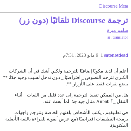
Discourse Meta
ترجمة Discourse تلقائيًا (دون زر)
ساهم
ميزة
,
ai
translator
satonotdead
1
9 مايو 2023، 7:31م
أعلم أن لدينا مكونًا إضافيًا للترجمة ولكني أشك في أن الشركات
الكبرى تترجم النصوص _ افتراضيًا _ دون تدخل لسبب وجيه جدًا: **
ببضع نقرات فقط على الأزرار **.
هل من الممكن تنفيذ الترجمة إلى عدد قليل من اللغات _ أثناء
التنقل _؟ Airbnb مثال جيد جدًا لما أبحث عنه.
في تطبيقهم ، يكتب الأشخاص بلغتهم الخاصة وتترجم واجهات
برمجة التطبيقات افتراضيًا (مع عرض أيقونة للقراءة باللغة الأصلية
المكتوبة).