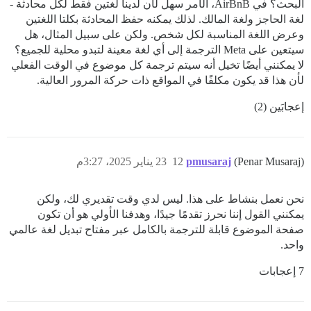
البحث؟ في AirBnB، الأمر سهل لأن لدينا لغتين فقط لكل محادثة -
لغة الحاجز ولغة المالك. لذلك يمكنه حفظ المحادثة بكلتا اللغتين
وعرض اللغة المناسبة لكل شخص. ولكن على سبيل المثال، هل
سيتعين على Meta الترجمة إلى أي لغة معينة لتبدو محلية للجميع؟
لا يمكنني أيضًا تخيل أنه سيتم ترجمة كل موضوع في الوقت الفعلي
لأن هذا قد يكون مكلفًا في المواقع ذات حركة المرور العالية.
إعجابَين (2)
(Penar Musaraj)
pmusaraj
12
23 يناير 2025، 3:27م
نحن نعمل بنشاط على هذا. ليس لدي وقت تقديري لك، ولكن
يمكنني القول إننا نحرز تقدمًا جيدًا، وهدفنا الأولي هو أن تكون
صفحة الموضوع قابلة للترجمة بالكامل عبر مفتاح تبديل لغة عالمي
واحد.
7 إعجابات