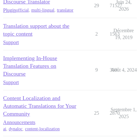
Discourse Translator
Juin 24,
29
71527
2026
Plugin
official
,
multi-lingual
,
translator
Translation support about the
Décembre
topic content
2
1563
19, 2019
Support
Implementing In-House
Translation Features on
9
380
Août 4, 2024
Discourse
Support
Content Localization and
Automatic Translations for Your
Septembre 1,
25
2870
Community
2025
Announcements
ai
,
dynaloc
,
content-localization