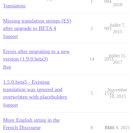
1
994
2018
Translations
Missing translation strings (ES)
Juillet 7,
after upgrade to BETA 4
2
903
2015
Support
Errors after migrating to a new
Juillet 11,
version (1.9.0.beta3)
14
2051
2017
Bug
1.5.0.beta5 - Existing
translation was ignored and
Novembre
5
1510
overwritten with placeholders
18, 2015
Support
More English string in the
French Discourse
8
1330
Mars 9, 2021