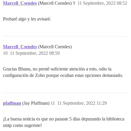
  # DISCOURSE_DEFAULT_LOCALE: en

Marcell_Csendes
(Marcell Csendes)
9
11 Septiembre, 2022 08:52
  ## ¿Cuántas solicitudes web concurrentes se admiten
  ## será configurado automáticamente por bootstrap s
Probaré algo y les avisaré.
  #UNICORN_WORKERS: 3

  ## TODO: El nombre de dominio al que responderá est
  ## Requerido. Discourse no funcionará con un número 
  DISCOURSE_HOSTNAME: community.brohosting.eu

Marcell_Csendes
(Marcell Csendes)
10
11 Septiembre, 2022 08:59
  ## Descomente si desea que el contenedor se inicie c
  ## nombre de host (-h option) que el especificado a
  #DOCKER_USE_HOSTNAME: true

Gracias Bhanu, no presté suficiente atención a esto, odio la
configuración de Zoho porque ocultan estas opciones demasiado.
  ## TODO: Lista de correos electrónicos separados po
  ## en el registro inicial, por ejemplo, 'user1@exam
  DISCOURSE_DEVELOPER_EMAILS: 'community@brohosting.eu
  ## TODO: El servidor de correo SMTP utilizado para 
  # SE REQUIEREN DIRECCIÓN SMTP, nombre de usuario y c
pfaffman
(Jay Pfaffman)
11
11 Septiembre, 2022 11:29
  # ADVERTENCIA: el carácter '#' en la contraseña SMT
  DISCOURSE_SMTP_ADDRESS: smtppro.zoho.eu

  DISCOURSE_SMTP_PORT: 587

¡La buena noticia es que no pasaste 5 días depurando la biblioteca
  DISCOURSE_SMTP_USER_NAME: info@brohosting.eu

smtp como sugeriste!
  DISCOURSE_SMTP_PASSWORD: "XXXXXXXXXXXX"
