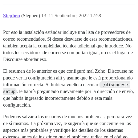
## consulte https://meta.discourse.org/t/19157 para ob
hooks:

  after_code:

Stephen
(Stephen)
13
11 Septiembre, 2022 12:58
    - exec:

        cd: $home/plugins

        cmd:

Por eso la instalación estándar incluye una lista de proveedores de
          - git clone https://github.com/discourse/doc
correo recomendados. Si desea desviarse de esas recomendaciones,
          - git clone https://github.com/discourse/dis
también acepta la complejidad técnica adicional que introduce. No
          - git clone https://github.com/discourse/di
todos los servidores de correo se comportan igual, no es el lugar de
          - git clone https://github.com/discourse/dis
          - git clone https://github.com/discourse/dis
Discourse abordar eso.
          - git clone https://github.com/discourse/di
El resumen de lo anterior es que configuró mal Zoho. Discourse no
puede ver la configuración allí y asume que le está proporcionando
## Cualquier comando personalizado para ejecutar desp
información correcta. Si hubiera vuelto a ejecutar
./discourse-
run:

setup
, le habría preguntado nuevamente por la dirección de envío,
  - exec: echo "Beginning of custom commands"

  ## Si desea establecer la dirección de correo elect
que habría ingresado incorrectamente debido a esta mala
  ## Después de recibir el primer correo electrónico 
configuración.
  #- exec: rails r "SiteSetting.notification_email='i
Podemos salvar a los usuarios de muchos problemas, pero rara vez
de sí mismos. La próxima vez, le sugeriría que se concentre en los
aspectos más probables y verifique los detalles de los sistemas
externos, antes de insistir en que el problema radica en el código