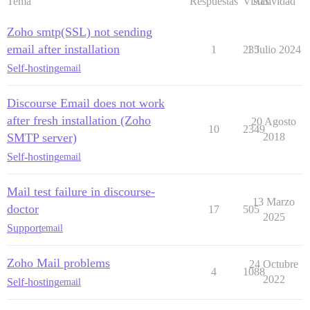
Tema
Respuestas
Vistas
Actividad
Zoho smtp(SSL) not sending
email after installation
1
235
1 Julio 2024
Self-hosting
email
Discourse Email does not work
after fresh installation (Zoho
20 Agosto
10
2349
SMTP server)
2018
Self-hosting
email
Mail test failure in discourse-
13 Marzo
doctor
17
505
2025
Support
email
Zoho Mail problems
24 Octubre
4
1088
2022
Self-hosting
email