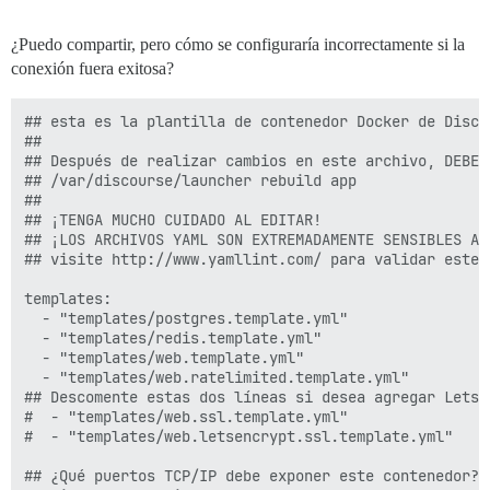
¿Puedo compartir, pero cómo se configuraría incorrectamente si la
conexión fuera exitosa?
## esta es la plantilla de contenedor Docker de Disco
##

## Después de realizar cambios en este archivo, DEBE r
## /var/discourse/launcher rebuild app

##

## ¡TENGA MUCHO CUIDADO AL EDITAR!

## ¡LOS ARCHIVOS YAML SON EXTREMADAMENTE SENSIBLES A 
## visite http://www.yamllint.com/ para validar este 
templates:

  - "templates/postgres.template.yml"

  - "templates/redis.template.yml"

  - "templates/web.template.yml"

  - "templates/web.ratelimited.template.yml"

## Descomente estas dos líneas si desea agregar Lets E
#  - "templates/web.ssl.template.yml"

#  - "templates/web.letsencrypt.ssl.template.yml"

## ¿Qué puertos TCP/IP debe exponer este contenedor?
