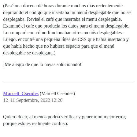
  DISCOURSE_SMTP_ENABLE_START_TLS: true           # (
(Pasé una docena de horas durante muchos días recientemente
  DISCOURSE_SMTP_DOMAIN: brohosting.eu

depurando el código que insertaba un menú desplegable que no se
  DISCOURSE_SMTP_AUTHENTICATION: login

desplegaba. Revisé el café que insertaba el menú desplegable.
  DISCOURSE_NOTIFICATION_EMAIL: community@brohosting.e
Examiné el café que producía los datos para el menú desplegable.
  ## Si agregó la plantilla Lets Encrypt, descomente 
Lo comparé con cómo funcionaban otros menús desplegables.
#  LETSENCRYPT_ACCOUNT_EMAIL: info@brohosting.eu

Luego, encontré una pequeña línea de CSS que había insertado y
que había hecho que no hubiera espacio para que el menú
  ## La dirección CDN http o https para esta instanci
  ## consulte https://meta.discourse.org/t/14857 para 
desplegable se desplegara.)
  #DISCOURSE_CDN_URL: https://discourse-cdn.example.co
¡Me alegro de que lo hayas solucionado!
  ## La clave de dirección IP de geolocalización de M
  ## consulte https://meta.discourse.org/t/-/137387/2
  #DISCOURSE_MAXMIND_LICENSE_KEY: 1234567890123456

## El contenedor Docker no tiene estado; todos los da
volumes:

Marcell_Csendes
(Marcell Csendes)
  - volume:

12
11 Septiembre, 2022 12:26
      host: /var/discourse/shared/standalone

      guest: /shared

  - volume:

Quiero decir, al menos podría verificar y generar un mejor error,
      host: /var/discourse/shared/standalone/log/var-l
porque esto es realmente confuso.
      guest: /var/log

## Los plugins van aquí
