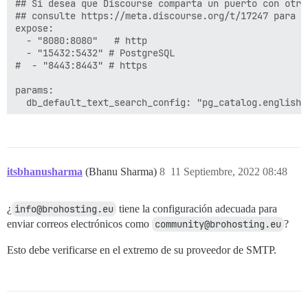
## Si desea que Discourse comparta un puerto con otro
## consulte https://meta.discourse.org/t/17247 para ob
expose:

  - "8080:8080"   # http

  - "15432:5432" # PostgreSQL

#  - "8443:8443" # https

params:

  db_default_text_search_config: "pg_catalog.english"

  ## Establezca db_shared_buffers en un máximo del 25
  ## será configurado automáticamente por bootstrap s
  #db_shared_buffers: "256MB"

itsbhanusharma
(Bhanu Sharma)
8
11 Septiembre, 2022 08:48
  ## puede mejorar el rendimiento de la ordenación, p
  #db_work_mem: "40MB"

¿
info@brohosting.eu
tiene la configuración adecuada para
  ## ¿Qué revisión de Git debe usar este contenedor? 
enviar correos electrónicos como
community@brohosting.eu
?
  #version: tests-passed

Esto debe verificarse en el extremo de su proveedor de SMTP.
env:

  LC_ALL: en_US.UTF-8

  LANG: en_US.UTF-8

  LANGUAGE: en_US.UTF-8

  EMBER_CLI_PROD_ASSETS: 1
