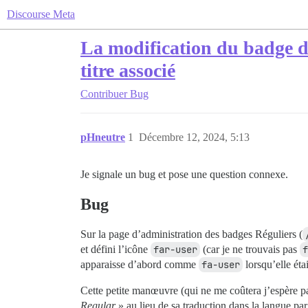
Discourse Meta
La modification du badge de
titre associé
Contribuer
Bug
pHneutre
1
Décembre 12, 2024, 5:13
Je signale un bug et pose une question connexe.
Bug
Sur la page d’administration des badges Réguliers (
et défini l’icône
far-user
(car je ne trouvais pas
f
apparaisse d’abord comme
fa-user
lorsqu’elle éta
Cette petite manœuvre (qui ne me coûtera j’espère 
Regular
» au lieu de sa traduction dans la langue par