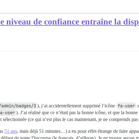
 niveau de confiance entraîne la disp
/admin/badges/3
), j’ai accidentellement supprimé l’icône
fa-user
e
a-user
). J’ai réalisé que ce n’était pas la bonne icône, et que la bon
it sélectionnée (ce qui n’est plus le cas maintenant, je ne comprends pas
pas
51 ans
, mais déjà 51 minutes…) a eu pour effet étrange de faire appar
 défaut de notre Discourse (le français, d’ailleurs). Je ne trouve aucun m