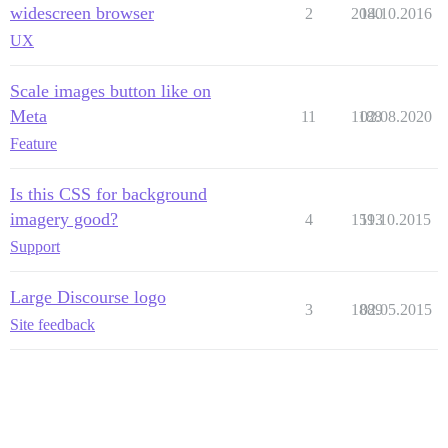
widescreen browser
2
2080
14.10.2016
UX
Scale images button like on
Meta
11
1188
02.08.2020
Feature
Is this CSS for background
imagery good?
4
1593
11.10.2015
Support
Large Discourse logo
3
1889
02.05.2015
Site feedback