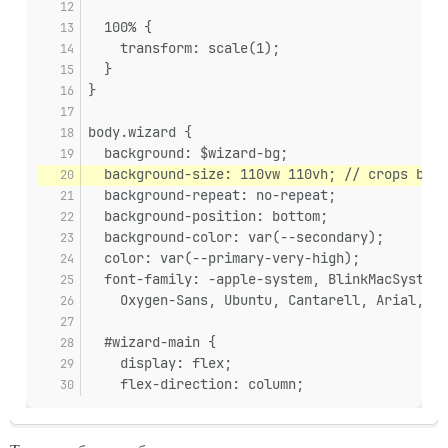
  100% {
    transform: scale(1);
  }
}
body.wizard {
  background: $wizard-bg;
  background-size: 110vw 110vh; // crops bett
  background-repeat: no-repeat;
  background-position: bottom;
  background-color: var(--secondary);
  color: var(--primary-very-high);
  font-family: -apple-system, BlinkMacSystemF
    Oxygen-Sans, Ubuntu, Cantarell, Arial, sa
  #wizard-main {
    display: flex;
    flex-direction: column;