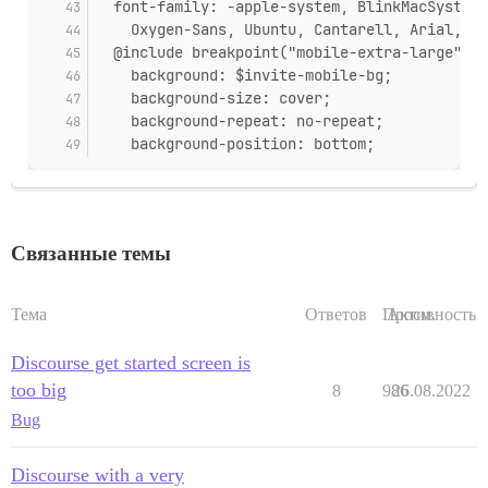
  font-family: -apple-system, BlinkMacSystemF
    Oxygen-Sans, Ubuntu, Cantarell, Arial, sa
  @include breakpoint("mobile-extra-large") {
    background: $invite-mobile-bg;
    background-size: cover;
    background-repeat: no-repeat;
    background-position: bottom;
Связанные темы
Тема
Ответов
Просм.
Активность
Discourse get started screen is
too big
8
986
26.08.2022
Bug
Discourse with a very