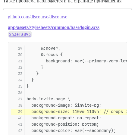
Та же проблема наблюдается и на странице приглашения.
github.com/discourse/discourse
app/assets/stylesheets/common/base/login.scss
243efa893
      &:hover,
      &:focus {
        background: var(--primary-very-low);
      }
    }
  }
}
body.invite-page {
  background-image: $invite-bg;
  background-size: 110vw 110vh; // crops bett
  background-repeat: no-repeat;
  background-position: bottom;
  background-color: var(--secondary);