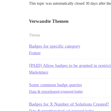
This topic was automatically closed 30 days after the
Verwandte Themen
Thema
Badges for specific category
Feature
[PAID] Allow badges to be granted in restrict
Marketplace
Some common badge queries
Data & reporting
sql-triggered-badge
Badges for X Number of Solutions Created?
Data & reporting
solved
,
sql-triggered-badge