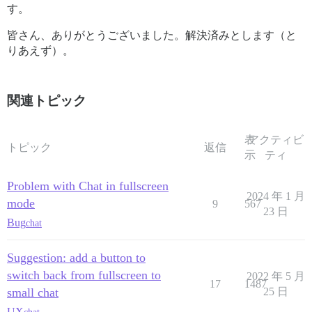
す。
皆さん、ありがとうございました。解決済みとします（と
りあえず）。
関連トピック
表
アクティビ
トピック
返信
示
ティ
Problem with Chat in fullscreen
2024 年 1 月
mode
9
567
23 日
Bug
chat
Suggestion: add a button to
switch back from fullscreen to
2022 年 5 月
17
1487
small chat
25 日
UX