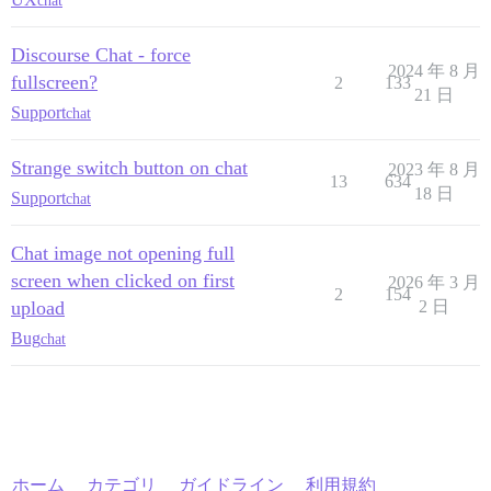
chat
Discourse Chat - force
2024 年 8 月
fullscreen?
2
133
21 日
Support
chat
Strange switch button on chat
2023 年 8 月
13
634
18 日
Support
chat
Chat image not opening full
screen when clicked on first
2026 年 3 月
2
154
upload
2 日
Bug
chat
ホーム
カテゴリ
ガイドライン
利用規約