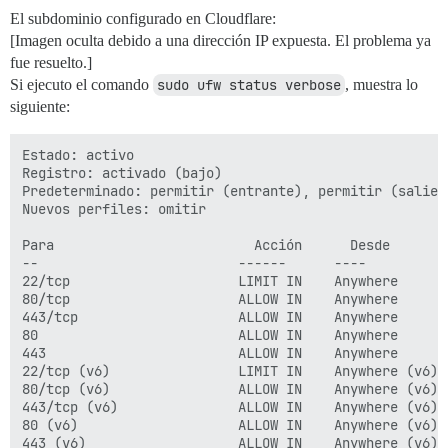
El subdominio configurado en Cloudflare:
[Imagen oculta debido a una dirección IP expuesta. El problema ya
fue resuelto.]
Si ejecuto el comando
sudo ufw status verbose
, muestra lo
siguiente:
Estado: activo

Registro: activado (bajo)

Predeterminado: permitir (entrante), permitir (salien
Nuevos perfiles: omitir

Para                         Acción      Desde

--                         ------      ----

22/tcp                     LIMIT IN    Anywhere       
80/tcp                     ALLOW IN    Anywhere       
443/tcp                    ALLOW IN    Anywhere       
80                         ALLOW IN    Anywhere       
443                        ALLOW IN    Anywhere       
22/tcp (v6)                LIMIT IN    Anywhere (v6)  
80/tcp (v6)                ALLOW IN    Anywhere (v6)  
443/tcp (v6)               ALLOW IN    Anywhere (v6)  
80 (v6)                    ALLOW IN    Anywhere (v6)  