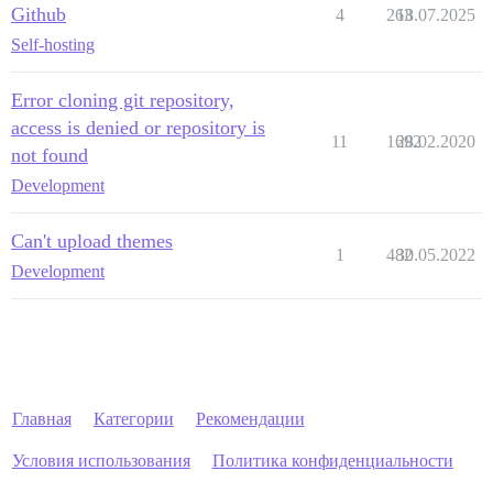
Github
4
263
18.07.2025
Self-hosting
Error cloning git repository,
access is denied or repository is
11
1692
28.02.2020
not found
Development
Can't upload themes
1
482
30.05.2022
Development
Главная
Категории
Рекомендации
Условия использования
Политика конфиденциальности