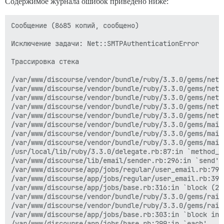
Содержимое журнала ошибок приведено ниже:
Сообщение (8685 копий, сообщено)

Исключение задачи: Net::SMTPAuthenticationError

Трассировка стека

/var/www/discourse/vendor/bundle/ruby/3.3.0/gems/net-
/var/www/discourse/vendor/bundle/ruby/3.3.0/gems/net-
/var/www/discourse/vendor/bundle/ruby/3.3.0/gems/net-
/var/www/discourse/vendor/bundle/ruby/3.3.0/gems/net-
/var/www/discourse/vendor/bundle/ruby/3.3.0/gems/net-
/var/www/discourse/vendor/bundle/ruby/3.3.0/gems/mail
/var/www/discourse/vendor/bundle/ruby/3.3.0/gems/mail
/var/www/discourse/vendor/bundle/ruby/3.3.0/gems/mail
/usr/local/lib/ruby/3.3.0/delegate.rb:87:in `method_mi
/var/www/discourse/lib/email/sender.rb:296:in `send'

/var/www/discourse/app/jobs/regular/user_email.rb:79:
/var/www/discourse/app/jobs/regular/user_email.rb:39:i
/var/www/discourse/app/jobs/base.rb:316:in `block (2 
/var/www/discourse/vendor/bundle/ruby/3.3.0/gems/rail
/var/www/discourse/vendor/bundle/ruby/3.3.0/gems/rail
/var/www/discourse/app/jobs/base.rb:303:in `block in p
/var/www/discourse/app/jobs/base.rb:299:in `each'
