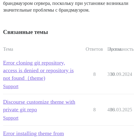
/var/www/discourse/vendor/bundle/ruby/3.3.0/gems/side
брандмауэром сервера, поскольку при установке возникали
значительные проблемы с брандмауэром.
Связанные темы
Тема
Ответов
Просм.
Активность
Error cloning git repository,
access is denied or repository is
8
310
30.09.2024
not found（theme)
Support
Discourse customize theme with
private git repo
8
436
03.03.2025
Support
Error installing theme from