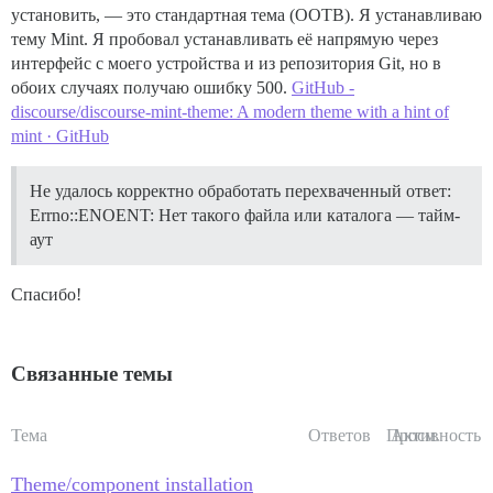
установить, — это стандартная тема (OOTB). Я устанавливаю
тему Mint. Я пробовал устанавливать её напрямую через
интерфейс с моего устройства и из репозитория Git, но в
обоих случаях получаю ошибку 500.
GitHub -
discourse/discourse-mint-theme: A modern theme with a hint of
mint · GitHub
Не удалось корректно обработать перехваченный ответ:
Errno::ENOENT: Нет такого файла или каталога — тайм-
аут
Спасибо!
Связанные темы
Тема
Ответов
Просм.
Активность
Theme/component installation