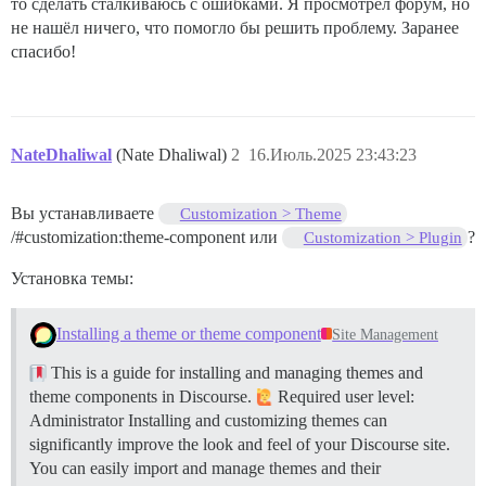
то сделать сталкиваюсь с ошибками. Я просмотрел форум, но
не нашёл ничего, что помогло бы решить проблему. Заранее
спасибо!
NateDhaliwal
(Nate Dhaliwal)
2
16.Июль.2025 23:43:23
Вы устанавливаете
Customization > Theme
/#customization:theme-component или
?
Customization > Plugin
Установка темы:
Installing a theme or theme component
Site Management
This is a guide for installing and managing themes and
theme components in Discourse.
Required user level:
Administrator Installing and customizing themes can
significantly improve the look and feel of your Discourse site.
You can easily import and manage themes and their