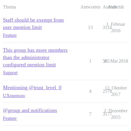
Thema
Antworten
Aufrufe
Aktivität
Staff should be exempt from
1. Februar
user mention limit
13
3114
2016
Feature
This group has more members
than the administrator
1
565
31. Mai 2018
configured mention limit
Support
Mentioning @trust_level_0
12. Oktober
4
2578
2017
UX
mentions
@group and notifications
2. Dezember
7
3177
2015
Feature