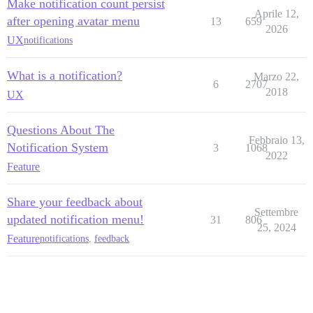
Make notification count persist
Aprile 12,
after opening avatar menu
13
659
2026
UX
notifications
What is a notification?
Marzo 22,
6
2707
2018
UX
Questions About The
Febbraio 13,
Notification System
3
1068
2022
Feature
Share your feedback about
Settembre
updated notification menu!
31
806
25, 2024
Feature
notifications
,
feedback