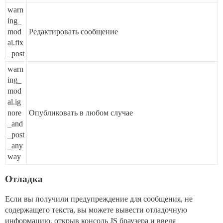
warn
ing_
mod
Редактировать сообщение
al.fix
_post
warn
ing_
mod
al.ig
nore
Опубликовать в любом случае
_and
_post
_any
way
Отладка
Если вы получили предупреждение для сообщения, не
содержащего текста, вы можете вывести отладочную
информацию, открыв консоль JS браузера и введя