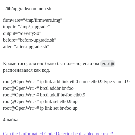
. /lib/upgrade/common.sh
firmware=“/tmp/firmware.img”
tmpdir=“/tmp/_upgrade”
output=“/dev/ttyS0”
before=“before-upgrade.sh”
after=“after-upgrade.sh”
Кроме того, для нас было бы полезно, если бы
root@
распознавался как код.
root@OpenWrt:~# ip link add link eth0 name eth0.9 type vlan id 9
root@OpenWrt:~# brctl addbr br-foo
root@OpenWrt:~# brctl addif br-foo eth0.9
root@OpenWrt:~# ip link set eth0.9 up
root@OpenWrt:~# ip link set br-foo up
4 лайка
Can the Unformatted Code Detector be disabled per user?