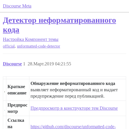
Discourse Meta
Детектор неформатированного
кода
Настройка
Компонент темы
,
official
unformatted-code-detector
Discourse
1
28.Март.2019 04:21:55
Обнаружение неформатированного кода
Краткое
выявляет неформатированный код и выдает
описание
предупреждение перед публикацией.
Предпрос
Предпросмотр в конструкторе тем Discourse
мотр
Ссылка
на
https://github.com/discourse/unformatted-code-