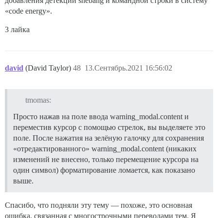
добавления детекции shebang и командной строки в систему
«code energy».
3 лайка
david
(David Taylor)
48
13.Сентябрь.2021 16:56:02
tmomas:
Просто нажав на поле ввода warning_modal.content и
переместив курсор с помощью стрелок, вы выделяете это
поле. После нажатия на зелёную галочку для сохранения
«отредактированного» warning_modal.content (никаких
изменений не внесено, только перемещение курсора на
один символ) форматирование ломается, как показано
выше.
Спасибо, что подняли эту тему — похоже, это основная
ошибка, связанная с многострочными переводами тем. Я