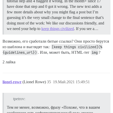
tutorial step and 4 flagged it wrong. In the month+ since 17
have done that step and 0 got it wrong. The new text adds a
few more details about why you might flag a post but I’m
guessing it’s the very small change to the final sentence that’s
doing most of the work: We like our discussions friendly, and
we need your help to
keep things civilized
. If you see a…
Возможно, его сработали битые ссылки? Они просто берутся
из шаблона и выглядят так:
[keep things civilized](%
{guidelines_url})
. Или, может быть, HTML-тег
img
?
2 лайка
lionel-rowe
(Lionel Rowe)
35
19.Май.2021 15:49:51
tpetrov:
Тем не менее, возможно, фразу «Похоже, что в вашем
сообщении есть неформатированный код» можно