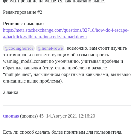
форматирование нарушается, как показано выше.
Редактирование
#2
Решено
с помощью
https://meta.stackexchange.com/questions/82718/how-do-i-escape-
a-backtick-within-in-line-code-in-markdown
, возможно, вам стоит изучить
@codinghorror
@lionel-rowe
этот вопрос и соответствующим образом настроить
warning_modal.content по умолчанию, учитывая пробелы и
обратные кавычки (отсутствие пробелов в разделе
“multiplelines”, насыщенном обратными кавычками, вызывало
описанные выше проблемы).
2 лайка
tmomas
(tmomas)
45
14.Август.2021 12:16:20
Есть ли способ сделать более понятным для пользователя,