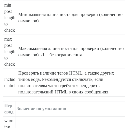
min
post
Минимальная длина поста для проверки (количество
length
символов)
to
check
max
post
Максимальная длина поста для проверки (количество
length
символов). -1 = без ограничения.
to
check
Проверять наличие тегов HTML, а также других
includ
типов кода. Рекомендуется отключать, если
e html
пользователям часто требуется рендерить
пользовательский HTML в своих сообщениях.
Пер
Значение по умолчанию
евод
warn
ing_