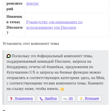
репозито
detector
рий
Новичок
в темах
Руководство для начинающих по
Discourse
использованию тем Discourse
?
Установить этот компонент темы
Поскольку это
#официальный
компонент темы,
поддерживаемый командой Discourse, запросы на
#поддержку
, отчеты об
#ошибках
, предложения по
#улучшению
UX и запросы на
#новые
функции можно
отправлять в соответствующих категориях здесь, на Meta,
с соответствующими тегами компонента темы. Нажмите
на ссылку ниже, чтобы начать.
Поддержка
Ошибка
UX
Функция