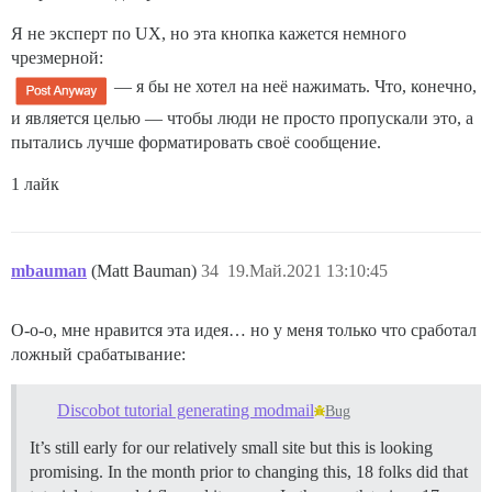
Я не эксперт по UX, но эта кнопка кажется немного
чрезмерной:
— я бы не хотел на неё нажимать. Что, конечно,
и является целью — чтобы люди не просто пропускали это, а
пытались лучше форматировать своё сообщение.
1 лайк
mbauman
(Matt Bauman)
34
19.Май.2021 13:10:45
О-о-о, мне нравится эта идея… но у меня только что сработал
ложный срабатывание:
Discobot tutorial generating modmail
Bug
It’s still early for our relatively small site but this is looking
promising. In the month prior to changing this, 18 folks did that