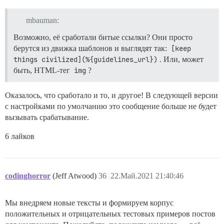
mbauman:
Возможно, её сработали битые ссылки? Они просто
берутся из движка шаблонов и выглядят так:
[keep 
things civilized](%{guidelines_url})
. Или, может
быть, HTML-тег
img
?
Оказалось, что сработало и то, и другое! В следующей версии
с настройками по умолчанию это сообщение больше не будет
вызывать срабатывание.
6 лайков
codinghorror
(Jeff Atwood)
36
22.Май.2021 21:40:46
Мы внедряем новые тексты и формируем корпус
положительных и отрицательных тестовых примеров постов