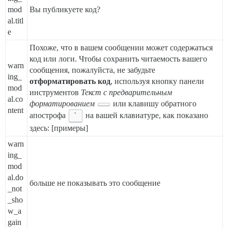
mod
Вы публикуете код?
al.titl
e
Похоже, что в вашем сообщении может содержаться
код или логи. Чтобы сохранить читаемость вашего
warn
сообщения, пожалуйста, не забудьте
ing_
отформатировать код
, используя кнопку панели
mod
инструментов
Текст с предварительным
al.co
форматированием
или клавишу обратного
ntent
апострофа
`
на вашей клавиатуре, как показано
здесь: [примеры]
warn
ing_
mod
al.do
больше не показывать это сообщение
_not
_sho
w_a
gain