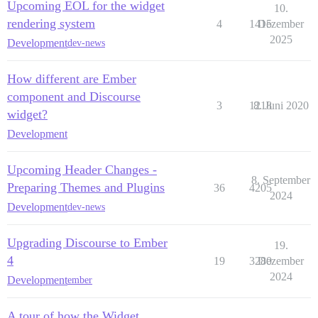
Upcoming EOL for the widget
10.
rendering system
4
1415
Dezember
2025
Development
dev-news
How different are Ember
component and Discourse
3
1218
8. Juni 2020
widget?
Development
Upcoming Header Changes -
8. September
Preparing Themes and Plugins
36
4205
2024
Development
dev-news
Upgrading Discourse to Ember
19.
4
19
3280
Dezember
2024
Development
ember
A tour of how the Widget