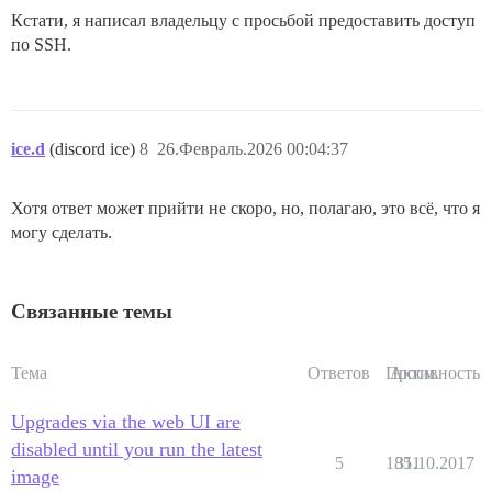
Кстати, я написал владельцу с просьбой предоставить доступ
по SSH.
ice.d
(discord ice)
8
26.Февраль.2026 00:04:37
Хотя ответ может прийти не скоро, но, полагаю, это всё, что я
могу сделать.
Связанные темы
Тема
Ответов
Просм.
Активность
Upgrades via the web UI are
disabled until you run the latest
5
1851
31.10.2017
image