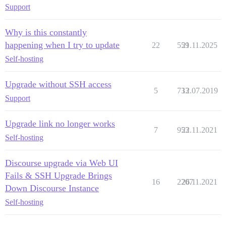
Support
Why is this constantly
happening when I try to update
22
559
21.11.2025
Self-hosting
Upgrade without SSH access
5
733
12.07.2019
Support
Upgrade link no longer works
7
953
22.11.2021
Self-hosting
Discourse upgrade via Web UI
Fails & SSH Upgrade Brings
16
2207
26.11.2021
Down Discourse Instance
Self-hosting