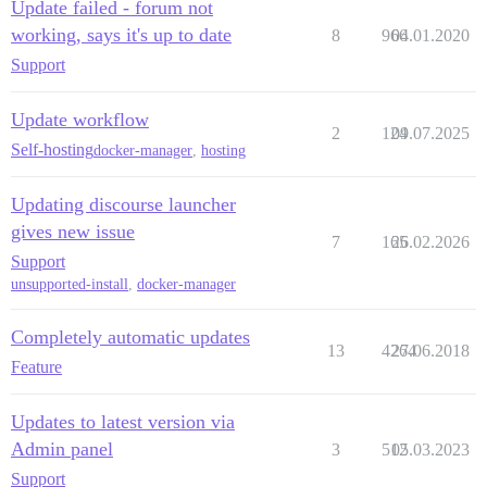
Update failed - forum not
working, says it's up to date
8
966
04.01.2020
Support
Update workflow
2
124
09.07.2025
Self-hosting
docker-manager
,
hosting
Updating discourse launcher
gives new issue
7
165
26.02.2026
Support
unsupported-install
,
docker-manager
Completely automatic updates
13
4264
27.06.2018
Feature
Updates to latest version via
Admin panel
3
512
05.03.2023
Support