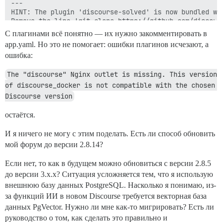
---

HINT: The plugin 'discourse-solved' is now bundled wi
Remove the line 'git clone https://github.com/discour
For more information, see https://meta.discourse.org/t
С плагинами всё понятно — их нужно закомментировать в
---

app.yaml. Но это не помогает: ошибки плагинов исчезают, а
---

ошибка:
HINT: The plugin 'discourse-cakeday' is now bundled w
Remove the line 'git clone https://github.com/discour
The "discourse" Nginx outlet is missing. This version 
For more information, see https://meta.discourse.org/t
---

of discourse_docker is not compatible with the chosen 
** FAILED TO BOOTSTRAP ** please scroll up and look f
Discourse version
остаётся.
И я ничего не могу с этим поделать. Есть ли способ обновить
мой форум до версии 2.8.14?
Если нет, то как в будущем можно обновиться с версии 2.8.5
до версии 3.x.x? Ситуация усложняется тем, что я использую
внешнюю базу данных PostgreSQL. Насколько я понимаю, из-
за функций ИИ в новом Discourse требуется векторная база
данных PgVector. Нужно ли мне как-то мигрировать? Есть ли
руководство о том, как сделать это правильно и