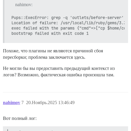
nahimov:
Pups::ExecError: grep -q 'outlets/before-server' /e
Location of failure: /usr/local/lib/ruby/gems/3.3.0
exec failed with the params {"cmd"=>["cp $home/conf
Похоже, что плагины не являются причиной сбоя
пересборки; проблема заключается здесь.
Не могли бы вы предоставить предыдущий контекст из
логов? Возможно, фактическая ошибка произошла там.
nahimov
7
20.Ноябрь.2025 13:46:49
Вот полный лог: