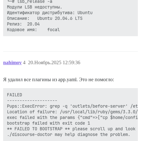
└─# lsb_release -a

Модули LSB недоступны.

Идентификатор дистрибутива:	Ubuntu

Описание:	Ubuntu 20.04.6 LTS

Релиз:	20.04

nahimov
4
20.Ноябрь.2025 12:59:36
Я удалил все плагины из app.yaml. Это не помогло:
FAILED

--------------------

Pups::ExecError: grep -q 'outlets/before-server' /etc
Location of failure: /usr/local/lib/ruby/gems/3.3.0/g
exec failed with the params {"cmd"=>["cp $home/config
bootstrap failed with exit code 1

** FAILED TO BOOTSTRAP ** please scroll up and look f