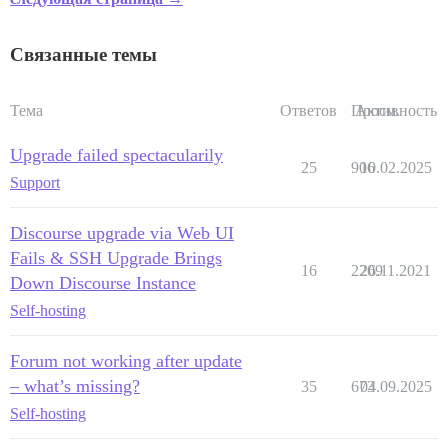
Связанные темы
Тема
Ответов
Просм.
Активность
Upgrade failed spectacularily
25
906
10.02.2025
Support
Discourse upgrade via Web UI
Fails & SSH Upgrade Brings
16
2209
26.11.2021
Down Discourse Instance
Self-hosting
Forum not working after update
– what’s missing?
35
673
04.09.2025
Self-hosting