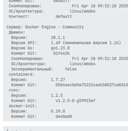
 Коммит Git:        4eba377

 Скомпилирован:             Fri Apr 18 09:52:18 2025

 ОС/Архитектура:           linux/amd64

 Контекст:           default

Сервер: Docker Engine - Community

 Движок:

  Версия:          28.1.1

  Версия API:      1.49 (минимальная версия 1.24)

  Версия Go:       go1.23.8

  Коммит Git:       01f442b

  Скомпилирован:            Fri Apr 18 09:52:18 2025

  ОС/Архитектура:          linux/amd64

  Экспериментальный:     false

 containerd:

  Версия:          1.7.27

  Коммит Git:        05044ec0a9a75232cad458027ca83437a
 runc:

  Версия:          1.2.5

  Коммит Git:        v1.2.5-0-g59923ef

 docker-init:

  Версия:          0.19.0
