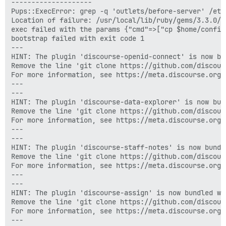
--------------------

Pups::ExecError: grep -q 'outlets/before-server' /etc
Location of failure: /usr/local/lib/ruby/gems/3.3.0/g
exec failed with the params {"cmd"=>["cp $home/config
bootstrap failed with exit code 1

---

HINT: The plugin 'discourse-openid-connect' is now bu
Remove the line 'git clone https://github.com/discour
For more information, see https://meta.discourse.org/t
---

---

HINT: The plugin 'discourse-data-explorer' is now bun
Remove the line 'git clone https://github.com/discour
For more information, see https://meta.discourse.org/t
---

---

HINT: The plugin 'discourse-staff-notes' is now bundl
Remove the line 'git clone https://github.com/discour
For more information, see https://meta.discourse.org/t
---

---

HINT: The plugin 'discourse-assign' is now bundled wi
Remove the line 'git clone https://github.com/discour
For more information, see https://meta.discourse.org/t
---
