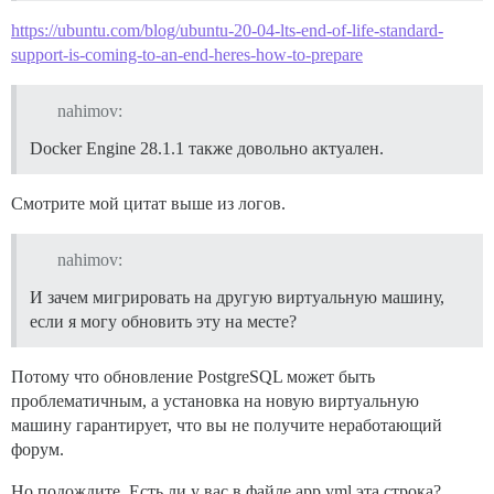
https://ubuntu.com/blog/ubuntu-20-04-lts-end-of-life-standard-
support-is-coming-to-an-end-heres-how-to-prepare
nahimov:
Docker Engine 28.1.1 также довольно актуален.
Смотрите мой цитат выше из логов.
nahimov:
И зачем мигрировать на другую виртуальную машину,
если я могу обновить эту на месте?
Потому что обновление PostgreSQL может быть
проблематичным, а установка на новую виртуальную
машину гарантирует, что вы не получите неработающий
форум.
Но подождите. Есть ли у вас в файле app.yml эта строка?