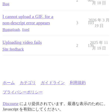
2
601
月 18 日
Bug
I cannot upload a GIF, for a
2026 年 3 月
non-descript error appears
3
103
19 日
Bug
uploads
,
fixed
Uploading video fails
2025 年 11
2
136
月 19 日
Site feedback
ホーム
カテゴリ
ガイドライン
利用規約
プライバシーポリシー
Discourse
により提供されています。最適な表示のために、
Javascript を有効にしてください。