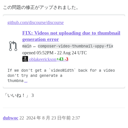
この問題の修正がアップされました。
github.com/discourse/discourse
FIX: Videos not uploading due to thumbnail
generation error
main
composer-video-thumbnail-uppy-fix
←
opened
05:52PM - 22 Aug 24 UTC
+43
-3
oblakeerickson
If we don't get a `videoWidth` back for a video 
don't try and generate a

thumbna
…
「いいね！」 3
dubwoc
22
2024 年 8 月 23 日午前 2:37