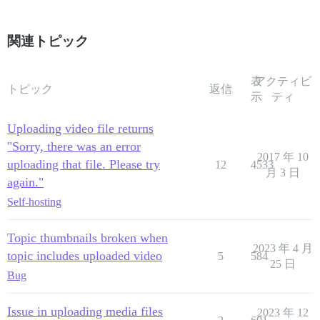
関連トピック
表
アクティビ
トピック
返信
示
ティ
Uploading video file returns
"Sorry, there was an error
2017 年 10
uploading that file. Please try
12
4533
月 3 日
again."
Self-hosting
Topic thumbnails broken when
2023 年 4 月
topic includes uploaded video
5
584
25 日
Bug
Issue in uploading media files
2023 年 12