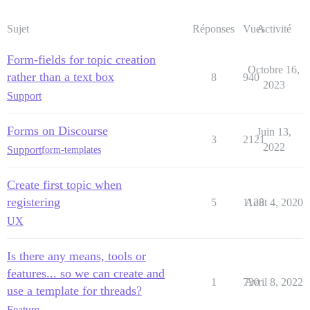
Sujet
Réponses
Vues
Activité
Form-fields for topic creation
Octobre 16,
rather than a text box
8
940
2023
Support
Forms on Discourse
Juin 13,
3
2121
2022
Support
form-templates
Create first topic when
registering
5
1128
Août 4, 2020
UX
Is there any means, tools or
features... so we can create and
1
730
Avril 8, 2022
use a template for threads?
Feature