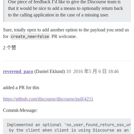
One piece of feedback I’d like to give the Discourse team is
that it would be nice to add a means to optionally return back
to the calling application in the case of a missing user.
Sure, totally open to add another option to the payload you send us
for
create_new=false
PR welcome.
2 个赞
reverend_paco
(Daniel Eklund)
10
2016 年5 月 6 日 18:46
added a PR for this
https://github.com/discourse/discourse/pull/4211
Commit-Message:
Implemented an optional 'no_user_found_return_sso_url
 by the client when client is using Discourse as an S