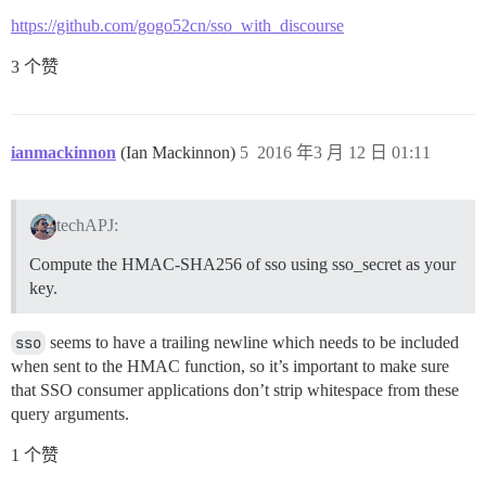
https://github.com/gogo52cn/sso_with_discourse
3 个赞
ianmackinnon
(Ian Mackinnon)
5
2016 年3 月 12 日 01:11
techAPJ:
Compute the HMAC-SHA256 of sso using sso_secret as your
key.
sso
seems to have a trailing newline which needs to be included
when sent to the HMAC function, so it’s important to make sure
that SSO consumer applications don’t strip whitespace from these
query arguments.
1 个赞