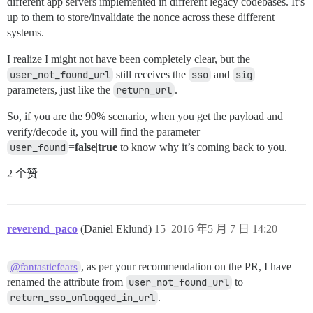
different app servers implemented in different legacy codebases. It’s
up to them to store/invalidate the nonce across these different
systems.
I realize I might not have been completely clear, but the
user_not_found_url
still receives the
sso
and
sig
parameters, just like the
return_url
.
So, if you are the 90% scenario, when you get the payload and
verify/decode it, you will find the parameter
user_found
=
false
|
true
to know why it’s coming back to you.
2 个赞
reverend_paco
(Daniel Eklund)
15
2016 年5 月 7 日 14:20
, as per your recommendation on the PR, I have
@fantasticfears
renamed the attribute from
user_not_found_url
to
return_sso_unlogged_in_url
.