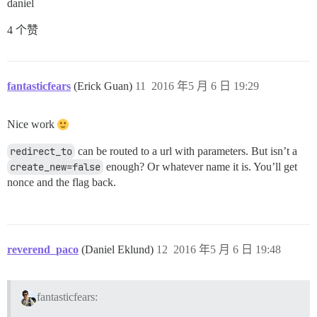
daniel
4 个赞
fantasticfears
(Erick Guan)
11
2016 年5 月 6 日 19:29
Nice work
redirect_to
can be routed to a url with parameters. But isn’t a
create_new=false
enough? Or whatever name it is. You’ll get
nonce and the flag back.
reverend_paco
(Daniel Eklund)
12
2016 年5 月 6 日 19:48
fantasticfears: