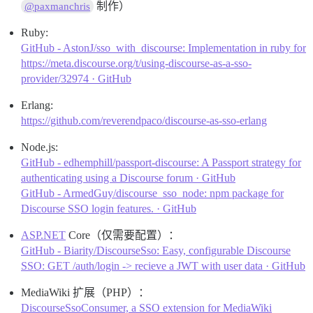
制作）
@paxmanchris
Ruby:
GitHub - AstonJ/sso_with_discourse: Implementation in ruby for
https://meta.discourse.org/t/using-discourse-as-a-sso-
provider/32974 · GitHub
Erlang:
https://github.com/reverendpaco/discourse-as-sso-erlang
Node.js:
GitHub - edhemphill/passport-discourse: A Passport strategy for
authenticating using a Discourse forum · GitHub
GitHub - ArmedGuy/discourse_sso_node: npm package for
Discourse SSO login features. · GitHub
ASP.NET
Core（仅需要配置）：
GitHub - Biarity/DiscourseSso: Easy, configurable Discourse
SSO: GET /auth/login -> recieve a JWT with user data · GitHub
MediaWiki 扩展（PHP）：
DiscourseSsoConsumer, a SSO extension for MediaWiki