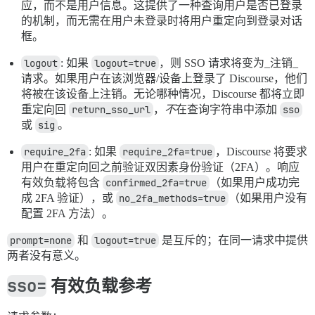
应，而不是用户信息。这提供了一种查询用户是否已登录
的机制，而无需在用户未登录时将用户重定向到登录对话
框。
logout
: 如果
logout=true
，则 SSO 请求将变为_注销_
请求。如果用户在该浏览器/设备上登录了 Discourse，他们
将被在该设备上注销。无论哪种情况，Discourse 都将立即
重定向回
return_sso_url
，
不
在查询字符串中添加
sso
或
sig
。
require_2fa
: 如果
require_2fa=true
，Discourse 将要求
用户在重定向回之前验证双因素身份验证（2FA）。响应
有效负载将包含
confirmed_2fa=true
（如果用户成功完
成 2FA 验证），或
no_2fa_methods=true
（如果用户没有
配置 2FA 方法）。
prompt=none
和
logout=true
是互斥的；在同一请求中提供
两者没有意义。
sso=
有效负载参考