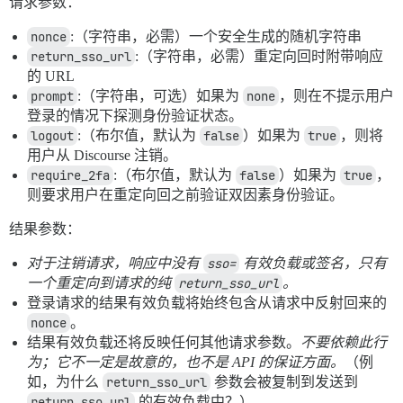
请求参数：
nonce
:（字符串，必需）一个安全生成的随机字符串
return_sso_url
:（字符串，必需）重定向回时附带响应
的 URL
prompt
:（字符串，可选）如果为
none
，则在不提示用户
登录的情况下探测身份验证状态。
logout
:（布尔值，默认为
false
）如果为
true
，则将
用户从 Discourse 注销。
require_2fa
:（布尔值，默认为
false
）如果为
true
，
则要求用户在重定向回之前验证双因素身份验证。
结果参数：
对于注销请求，响应中没有
sso=
有效负载或签名，只有
一个重定向到请求的纯
return_sso_url
。
登录请求的结果有效负载将始终包含从请求中反射回来的
nonce
。
结果有效负载还将反映任何其他请求参数。
不要依赖此行
为；它不一定是故意的，也不是 API 的保证方面。
（例
如，为什么
return_sso_url
参数会被复制到发送到
return_sso_url
的有效负载中？）