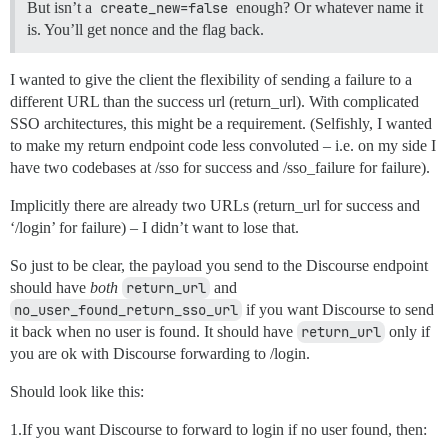
But isn’t a
create_new=false
enough? Or whatever name it
is. You’ll get nonce and the flag back.
I wanted to give the client the flexibility of sending a failure to a
different URL than the success url (return_url). With complicated
SSO architectures, this might be a requirement. (Selfishly, I wanted
to make my return endpoint code less convoluted – i.e. on my side I
have two codebases at /sso for success and /sso_failure for failure).
Implicitly there are already two URLs (return_url for success and
‘/login’ for failure) – I didn’t want to lose that.
So just to be clear, the payload you send to the Discourse endpoint
should have
both
return_url
and
no_user_found_return_sso_url
if you want Discourse to send
it back when no user is found. It should have
return_url
only if
you are ok with Discourse forwarding to /login.
Should look like this:
1.If you want Discourse to forward to login if no user found, then: