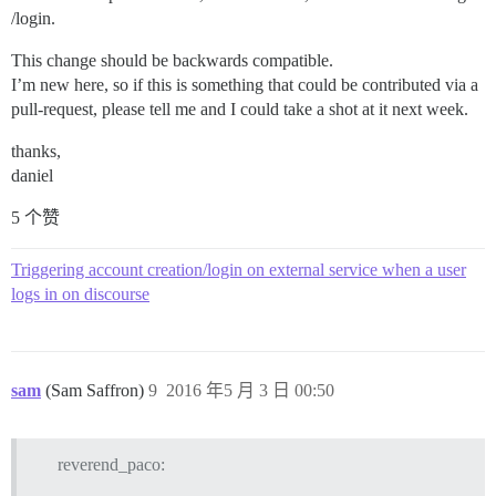
/login.
This change should be backwards compatible.
I’m new here, so if this is something that could be contributed via a
pull-request, please tell me and I could take a shot at it next week.
thanks,
daniel
5 个赞
Triggering account creation/login on external service when a user
logs in on discourse
sam
(Sam Saffron)
9
2016 年5 月 3 日 00:50
reverend_paco: