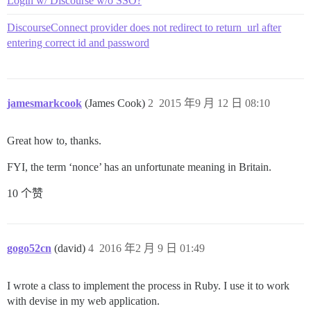
Login w/ Discourse w/o SSO?
DiscourseConnect provider does not redirect to return_url after
entering correct id and password
jamesmarkcook
(James Cook)
2
2015 年9 月 12 日 08:10
Great how to, thanks.
FYI, the term ‘nonce’ has an unfortunate meaning in Britain.
10 个赞
gogo52cn
(david)
4
2016 年2 月 9 日 01:49
I wrote a class to implement the process in Ruby. I use it to work
with devise in my web application.