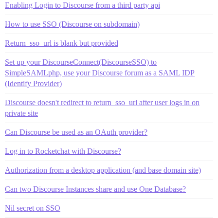
Enabling Login to Discourse from a third party api
How to use SSO (Discourse on subdomain)
Return_sso_url is blank but provided
Set up your DiscourseConnect(DiscourseSSO) to
SimpleSAMLphp, use your Discourse forum as a SAML IDP
(Identify Provider)
Discourse doesn't redirect to return_sso_url after user logs in on
private site
Can Discourse be used as an OAuth provider?
Log in to Rocketchat with Discourse?
Authorization from a desktop application (and base domain site)
Can two Discourse Instances share and use One Database?
Nil secret on SSO