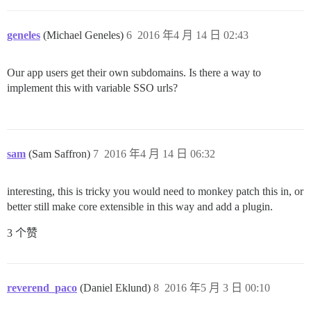
geneles
(Michael Geneles)
6
2016 年4 月 14 日 02:43
Our app users get their own subdomains. Is there a way to
implement this with variable SSO urls?
sam
(Sam Saffron)
7
2016 年4 月 14 日 06:32
interesting, this is tricky you would need to monkey patch this in, or
better still make core extensible in this way and add a plugin.
3 个赞
reverend_paco
(Daniel Eklund)
8
2016 年5 月 3 日 00:10