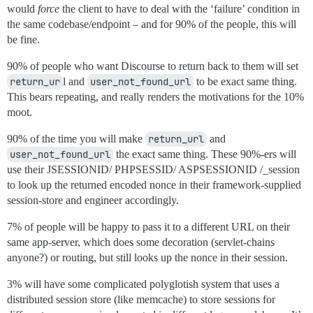
would
force
the client to have to deal with the ‘failure’ condition in
the same codebase/endpoint – and for 90% of the people, this will
be fine.
90% of people who want Discourse to return back to them will set
return_ur
l and
user_not_found_url
to be exact same thing.
This bears repeating, and really renders the motivations for the 10%
moot.
90% of the time you will make
return_url
and
user_not_found_url
the exact same thing. These 90%-ers will
use their JSESSIONID/ PHPSESSID/ ASPSESSIONID /_session
to look up the returned encoded nonce in their framework-supplied
session-store and engineer accordingly.
7% of people will be happy to pass it to a different URL on their
same app-server, which does some decoration (servlet-chains
anyone?) or routing, but still looks up the nonce in their session.
3% will have some complicated polyglotish system that uses a
distributed session store (like memcache) to store sessions for