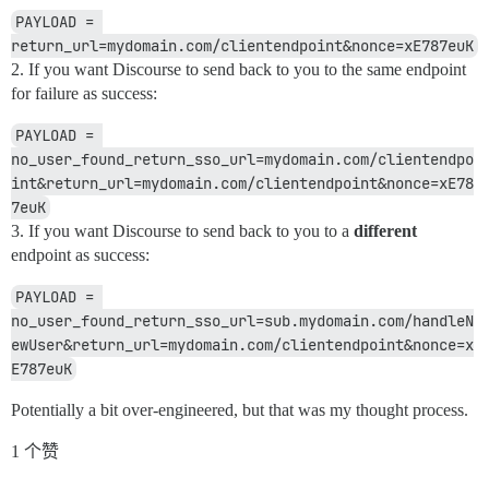
PAYLOAD = 
return_url=mydomain.com/clientendpoint&nonce=xE787euK
2. If you want Discourse to send back to you to the same endpoint
for failure as success:
PAYLOAD = 
no_user_found_return_sso_url=mydomain.com/clientendpo
int&return_url=mydomain.com/clientendpoint&nonce=xE78
7euK
3. If you want Discourse to send back to you to a
different
endpoint as success:
PAYLOAD = 
no_user_found_return_sso_url=sub.mydomain.com/handleN
ewUser&return_url=mydomain.com/clientendpoint&nonce=x
E787euK
Potentially a bit over-engineered, but that was my thought process.
1 个赞