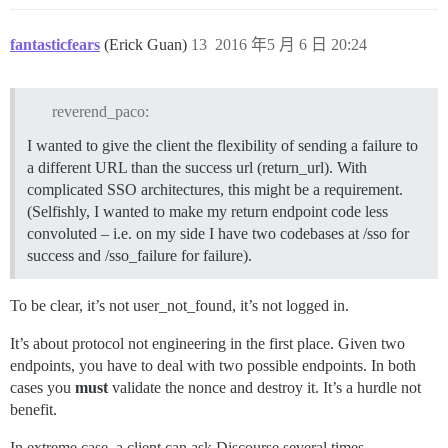
fantasticfears
(Erick Guan)
13
2016 年5 月 6 日 20:24
reverend_paco:
I wanted to give the client the flexibility of sending a failure to
a different URL than the success url (return_url). With
complicated SSO architectures, this might be a requirement.
(Selfishly, I wanted to make my return endpoint code less
convoluted – i.e. on my side I have two codebases at /sso for
success and /sso_failure for failure).
To be clear, it’s not user_not_found, it’s not logged in.
It’s about protocol not engineering in the first place. Given two
endpoints, you have to deal with two possible endpoints. In both
cases you
must
validate the nonce and destroy it. It’s a hurdle not
benefit.
In extreme case, a client can ask Discourse several times