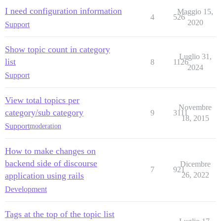
I need configuration information
Maggio 15,
4
526
2020
Support
Show topic count in category
Luglio 31,
list
8
1126
2024
Support
View total topics per
Novembre
category/sub category
9
3111
18, 2015
Support
moderation
How to make changes on
backend side of discourse
Dicembre
7
921
application using rails
26, 2022
Development
Tags at the top of the topic list