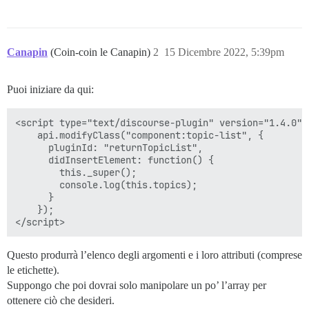
Canapin
(Coin-coin le Canapin)
2
15 Dicembre 2022, 5:39pm
Puoi iniziare da qui:
<script type="text/discourse-plugin" version="1.4.0">

    api.modifyClass("component:topic-list", {

      pluginId: "returnTopicList",

      didInsertElement: function() {

        this._super();

        console.log(this.topics);

      }

    });

Questo produrrà l’elenco degli argomenti e i loro attributi (comprese
le etichette).
Suppongo che poi dovrai solo manipolare un po’ l’array per
ottenere ciò che desideri.