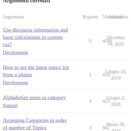
Argomenti correlati
Argomento
Risposte
Visualizzazioni
Attività
Use discourse information and
basic calculations in custom
Dicembre
11
4186
css?
19, 2022
Development
How to get the latest topics list
Giugno 20,
from a plugin
1
618
2019
Development
Alphabetize posts in category
Giugno 2,
4
623
2026
Support
Arranging Categories in order
Marzo 28,
of number of Topics
3
662
2023