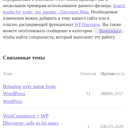
нескольким примерам использования данного фильтра:
Search
results for 'wpdc_sso_params' - Discourse Meta
. Необходимые
изменения можно добавить в тему вашего сайта или в
плагин, расширяющий функционал
WP Discourse
. Вы также
можете опубликовать сообщение в категории
,
Marketplace
чтобы найти специалиста, который выполнит эту работу.
Связанные темы
Тема
Ответов
Просм.
Активность
Bringing over name from
WordPress
31
3693
13.06.2017
WordPress
WooCommerce + WP
Discourse: safe to let users
1
83
20.05.2026