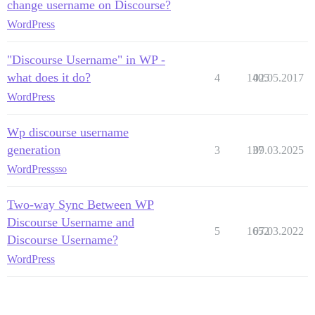
change username on Discourse?
WordPress
"Discourse Username" in WP -
what does it do?
4
1405
02.05.2017
WordPress
Wp discourse username
generation
3
137
09.03.2025
WordPress
sso
Two-way Sync Between WP
Discourse Username and
5
1652
07.03.2022
Discourse Username?
WordPress