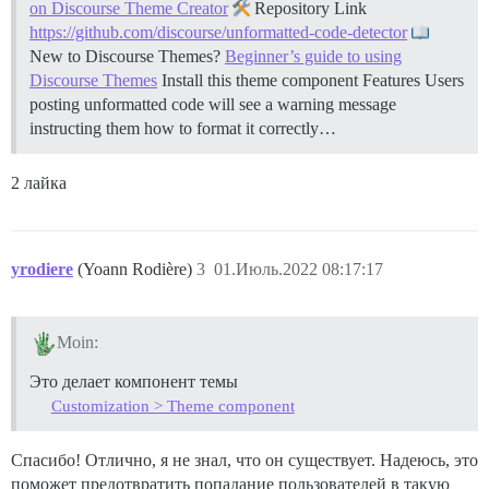
on Discourse Theme Creator
Repository Link
https://github.com/discourse/unformatted-code-detector
New to Discourse Themes?
Beginner’s guide to using
Discourse Themes
Install this theme component
Features Users
posting unformatted code will see a warning message
instructing them how to format it correctly…
2 лайка
yrodiere
(Yoann Rodière)
3
01.Июль.2022 08:17:17
Moin:
Это делает компонент темы
Customization > Theme component
Спасибо! Отлично, я не знал, что он существует. Надеюсь, это
поможет предотвратить попадание пользователей в такую