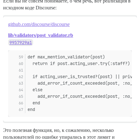
Если вы не совсем понимаете, о чём речь, вот реализация в
исходном коде Discourse:
github.com/discourse/discourse
lib/validators/post_validator.rb
9957929a1
def max_mention_validator(post)
  return if post.acting_user.try(:staff?)
  if acting_user_is_trusted?(post) || private
    add_error_if_count_exceeded(post, :no_men
  else
    add_error_if_count_exceeded(post, :no_men
  end
end
Это полезная функция, но, к сожалению, несколько
пользователей по ошибке упирались в этот лимит и