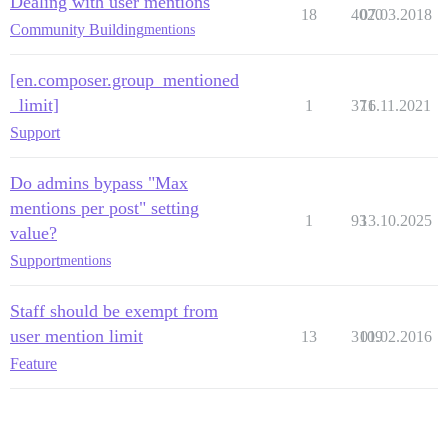
Dealing with user mentions
18
4020
07.03.2018
Community Building
mentions
[en.composer.group_mentioned
_limit]
1
371
16.11.2021
Support
Do admins bypass "Max
mentions per post" setting
1
93
13.10.2025
value?
Support
mentions
Staff should be exempt from
user mention limit
13
3109
01.02.2016
Feature