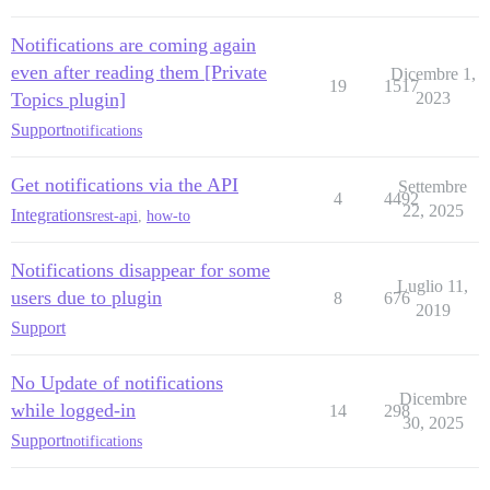
Notifications are coming again
even after reading them [Private
Dicembre 1,
19
1517
Topics plugin]
2023
Support
notifications
Get notifications via the API
Settembre
4
4492
22, 2025
Integrations
rest-api
,
how-to
Notifications disappear for some
Luglio 11,
users due to plugin
8
676
2019
Support
No Update of notifications
Dicembre
while logged-in
14
298
30, 2025
Support
notifications