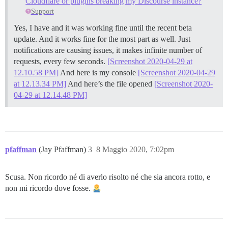
Cloudflare or plugins breaking my Discourse instance?
Support
Yes, I have and it was working fine until the recent beta
update. And it works fine for the most part as well. Just
notifications are causing issues, it makes infinite number of
requests, every few seconds.
[Screenshot 2020-04-29 at
12.10.58 PM]
And here is my console
[Screenshot 2020-04-29
at 12.13.34 PM]
And here’s the file opened
[Screenshot 2020-
04-29 at 12.14.48 PM]
pfaffman
(Jay Pfaffman)
3
8 Maggio 2020, 7:02pm
Scusa. Non ricordo né di averlo risolto né che sia ancora rotto, e
non mi ricordo dove fosse.