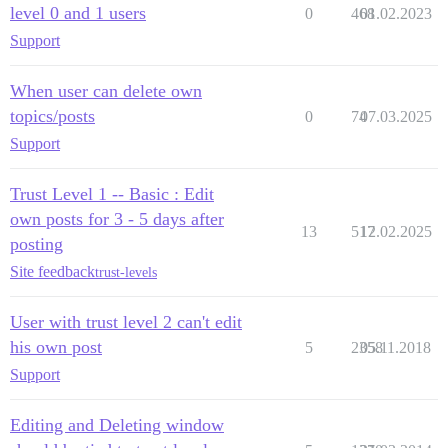
level 0 and 1 users
0
468
01.02.2023
Support
When user can delete own
topics/posts
0
74
07.03.2025
Support
Trust Level 1 -- Basic : Edit
own posts for 3 - 5 days after
13
517
12.02.2025
posting
Site feedback
trust-levels
User with trust level 2 can't edit
his own post
5
2358
05.11.2018
Support
Editing and Deleting window