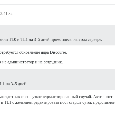
2:41:32
вили TL0 и TL1 на 3–5 дней прямо здесь, на этом сервере.
отребуется обновление ядра Discourse.
 я не администратор и не сотрудник.
L1 на 3–5 дней.
 выглядит как очень узкоспециализированный случай. Активност
 в TL1 с желанием редактировать пост старше суток представля