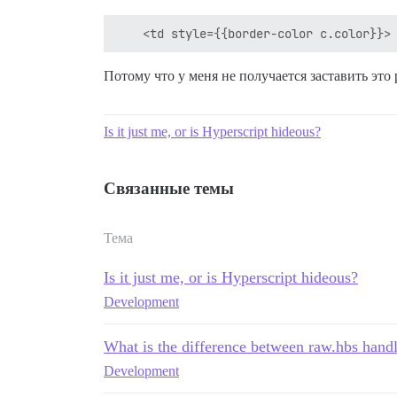
Потому что у меня не получается заставить это 
Is it just me, or is Hyperscript hideous?
Связанные темы
Тема
Is it just me, or is Hyperscript hideous?
Development
What is the difference between raw.hbs handle
Development