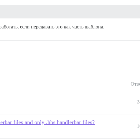
работать, если передавать это как часть шаблона.
Отв
2
rbar files and only .hbs handlerbar files?
1