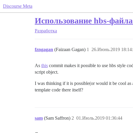
Discourse Meta
Использование hbs-файла
Разработка
fzngagan
(Faizaan Gagan)
1
26.Июнь.2019 18:14
As
this
commit makes it possible to use hbs style co
script object.
I was thinking if it is possible(or would it be cool as
template code there itself?
sam
(Sam Saffron)
2
01.Июль.2019 01:36:44