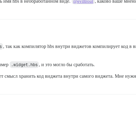
сь имя hbs в необработанном виде.
, каково ваше мнен
@eviltrout
s
, так как компилятор hbs внутри виджетов компилирует код в
ример
.widget.hbs
, и это могло бы сработать.
ет смысл хранить код виджета внутри самого виджета. Мне нуж