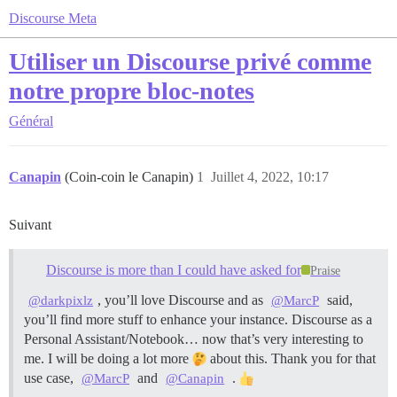
Discourse Meta
Utiliser un Discourse privé comme
notre propre bloc-notes
Général
Canapin
(Coin-coin le Canapin)
1
Juillet 4, 2022, 10:17
Suivant
Discourse is more than I could have asked for
Praise
, you’ll love Discourse and as
said,
@darkpixlz
@MarcP
you’ll find more stuff to enhance your instance. Discourse as a
Personal Assistant/Notebook… now that’s very interesting to
me. I will be doing a lot more
about this. Thank you for that
use case,
and
.
@MarcP
@Canapin