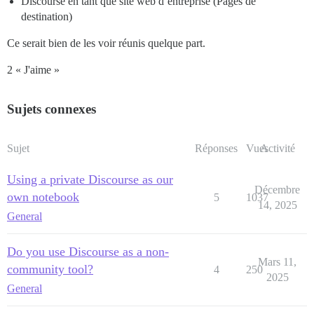
Discourse en tant que site web d’entreprise (Pages de
destination)
Ce serait bien de les voir réunis quelque part.
2 « J'aime »
Sujets connexes
Sujet
Réponses
Vues
Activité
Using a private Discourse as our
Décembre
own notebook
5
1037
14, 2025
General
Do you use Discourse as a non-
Mars 11,
community tool?
4
250
2025
General