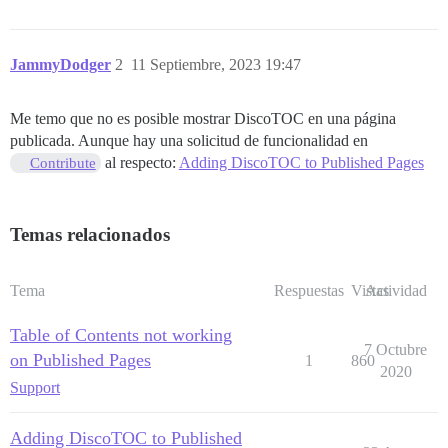
JammyDodger
2
11 Septiembre, 2023 19:47
Me temo que no es posible mostrar DiscoTOC en una página
publicada. Aunque hay una solicitud de funcionalidad en
al respecto:
Adding DiscoTOC to Published Pages
Contribute
Temas relacionados
Tema
Respuestas
Vistas
Actividad
Table of Contents not working
7 Octubre
on Published Pages
1
860
2020
Support
Adding DiscoTOC to Published