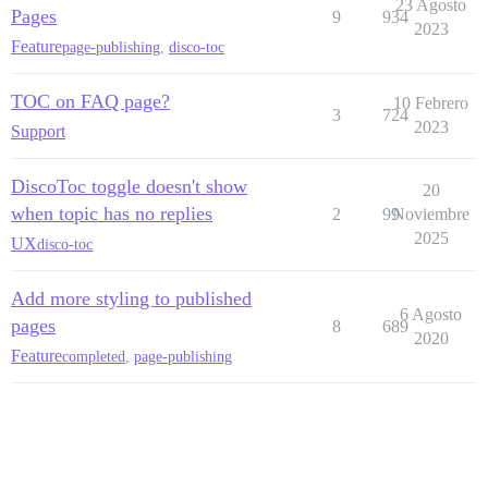
23 Agosto
Pages
9
934
2023
Feature
page-publishing
,
disco-toc
TOC on FAQ page?
10 Febrero
3
724
2023
Support
DiscoToc toggle doesn't show
20
when topic has no replies
2
99
Noviembre
2025
UX
disco-toc
Add more styling to published
6 Agosto
pages
8
689
2020
Feature
completed
,
page-publishing