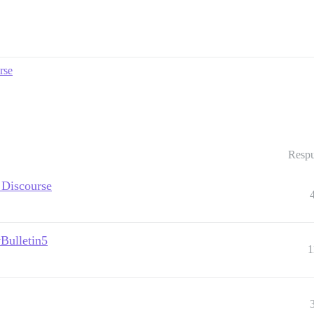
rse
Respu
 Discourse
vBulletin5
1