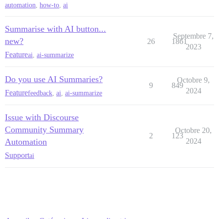
automation
,
how-to
,
ai
Summarise with AI button...
Septembre 7,
new?
26
1861
2023
Feature
ai
,
ai-summarize
Do you use AI Summaries?
Octobre 9,
9
849
2024
Feature
feedback
,
ai
,
ai-summarize
Issue with Discourse
Community Summary
Octobre 20,
2
123
Automation
2024
Support
ai