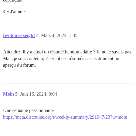
4 « J'aime »
twofoursixeight
4
Mars 4, 2024, 7:05
Attendez, il y a aussi un résumé hebdomadaire ? Je ne le savais pas.
Mais je suis content qu’il y ait ces résumés car ils donnent un
aperçu du forum.
Moin
5
Juin 16, 2024, 9:04
Une semaine passionnante
https://meta.discourse.org/t/weekly-summary/291947/23?u=moin