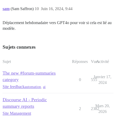
sam
(Sam Saffron)
10
Juin 16, 2024, 9:44
Déplacement hebdomadaire vers GPT4o pour voir si cela est lié au
modèle.
Sujets connexes
Sujet
Réponses
Vues
Activité
The new #forum-summaries
Janvier 17,
category
0
555
2024
Site feedback
automation
,
ai
Discourse AI - Periodic
summary reports
Mars 20,
2
2382
2026
Site Management