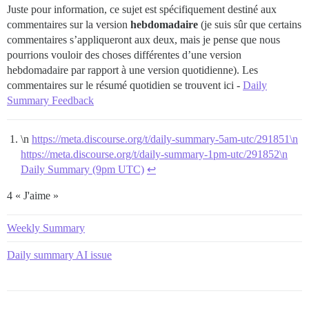
Juste pour information, ce sujet est spécifiquement destiné aux
commentaires sur la version
hebdomadaire
(je suis sûr que certains
commentaires s’appliqueront aux deux, mais je pense que nous
pourrions vouloir des choses différentes d’une version
hebdomadaire par rapport à une version quotidienne). Les
commentaires sur le résumé quotidien se trouvent ici -
Daily
Summary Feedback
\n
https://meta.discourse.org/t/daily-summary-5am-utc/291851\n
https://meta.discourse.org/t/daily-summary-1pm-utc/291852\n
Daily Summary (9pm UTC)
↩︎
4 « J'aime »
Weekly Summary
Daily summary AI issue