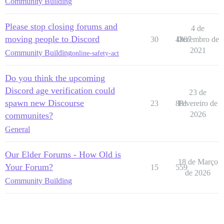
Community Building
Please stop closing forums and
4 de
moving people to Discord
30
4807
Dezembro de
2021
Community Building
online-safety-act
Do you think the upcoming
Discord age verification could
23 de
spawn new Discourse
23
881
Fevereiro de
2026
communites?
General
Our Elder Forums - How Old is
18 de Março
Your Forum?
15
559
de 2026
Community Building