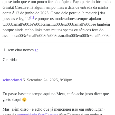
quase tudo que é um pouco fora do tópico. Faço parte do fórum do
Gimkit Creative há algum tempo, mas a data de entrada da minha
conta é 12 de junho de 2025. Gosto dele porque [a maioria] das
[1]
pessoas é legal lá
e porque os moderadores sempre ajudam
\u003csmall\u003e\u003csmall\u003e\u003csmall\u003ee também
porque ainda tenho links para muitos spams ou tópicos fora do
assunto.\u003c/small\u003e\u003c/small\u003e\u003c/small\u003e
sem citar nomes
↩︎
7 curtidas
schneeland
5
Setembro 24, 2025, 8:30pm
Eu passo bastante tempo aqui no Meta, então acho justo dizer que
gosto daqui
Mas, além disso - e acho que já mencionei isso em outro lugar -
gosto da
comunidade StayForever
(StayForever é um podcast