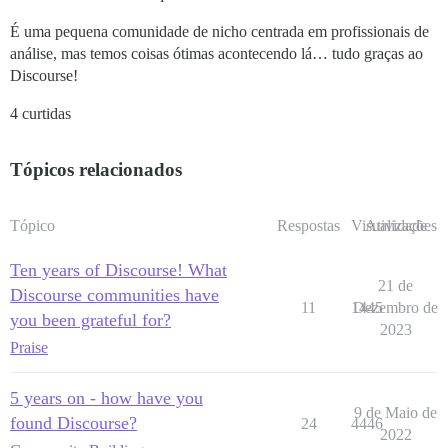
É uma pequena comunidade de nicho centrada em profissionais de
análise, mas temos coisas ótimas acontecendo lá… tudo graças ao
Discourse!
4 curtidas
Tópicos relacionados
Tópico
Respostas
Visualizações
Atividade
Ten years of Discourse! What
21 de
Discourse communities have
11
1445
Dezembro de
you been grateful for?
2023
Praise
5 years on - how have you
9 de Maio de
found Discourse?
24
4446
2022