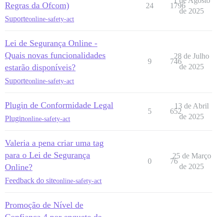
1 de Agosto
Regras da Ofcom)
24
1796
de 2025
Suporte
online-safety-act
Lei de Segurança Online -
Quais novas funcionalidades
28 de Julho
9
746
estarão disponíveis?
de 2025
Suporte
online-safety-act
Plugin de Conformidade Legal
13 de Abril
5
652
de 2025
Plugin
online-safety-act
Valeria a pena criar uma tag
para o Lei de Segurança
25 de Março
0
76
Online?
de 2025
Feedback do site
online-safety-act
Promoção de Nível de