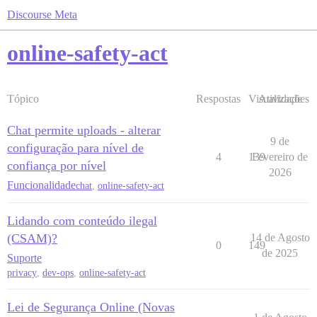
Discourse Meta
online-safety-act
Tópico
Respostas
Visualizações
Atividade
Chat permite uploads - alterar
9 de
configuração para nível de
4
139
Fevereiro de
confiança por nível
2026
Funcionalidade
chat
,
online-safety-act
Lidando com conteúdo ilegal
(CSAM)?
14 de Agosto
0
149
de 2025
Suporte
privacy
,
dev-ops
,
online-safety-act
Lei de Segurança Online (Novas