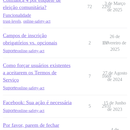
Confiança 4 por enquete de
3 de Março
72
2291
eleição comunitária?
de 2025
Funcionalidade
trust-levels
,
online-safety-act
Campos de inscrição
26 de
obrigatórios vs. opcionais
2
137
Fevereiro de
2025
Suporte
online-safety-act
Como forçar usuários existentes
a aceitarem os Termos de
27 de Agosto
7
1669
Serviço
de 2024
Suporte
online-safety-act
Facebook: Sua ação é necessária
15 de Junho
5
2931
de 2023
Suporte
online-safety-act
Por favor, parem de fechar
4 de